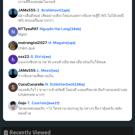
เกาหลีถึงแพงสุดในเกมส์
JAMs555
Z. Ibrahimović
[spt]
»
อย่างอื่นดีหมด เสียอย่างเดียวโหม่งบอลกากฉิบหายสู้ปี WS ไม่ได้เลยปี 
WS ครบเครื่องมากกว่า
NTTyeuPAT
Nguyễn Hai Long
[26vb]
»
Ngon
mutrongtoi2027
H. Maguire
[spt]
»
chậm quá
sss22
S. Eto'o
[ws]
»
แม่งเก่งชิปหาย กด W แทงตัวเดียวพอ เดี๋ยวมันเก็บให้หมด
JAMs555
L. Messi
[ws]
»
กากฉิบหายเสียดายเงิน
CucuCucurella
N. Schlotterbeck
[26ts]
»
กองหลังวิ่งไว ขายาวเข้าสกัดดี โหม่งดี แถมสกิลแรด ฝันร้ายกองหน้าเลย 
Underrate มากๆ
Gojo
T. Courtois
[boe21]
»
โครตเซฟเลยครับ +12 ใครหานายประตู fp กลางๆ ถือว่าคุ้มครับ พลัง
ทองด้วย
Recently Viewed