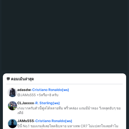
💬 คอมเม้นล่าสุด
adasdw
Cristiano Ronaldo
[ws]
»
@JAMs555 +5หรือ+8 ครับ
CLJaxxxx
R. Sterling
[ws]
»
เก่งมากครับตัวนี้ฟูลได้หลายทีม พริ้วคล่อง แถมมีม้าทอง วิ่งหลุดยับๆ ขอ
งดีย์
JAMs555
Cristiano Ronaldo
[ws]
»
ปีนี้ No.1 ของเกมส์เลยโหดฉิบหาย มหาเทพ CR7 ไม่แปลกใจเลยทำไม