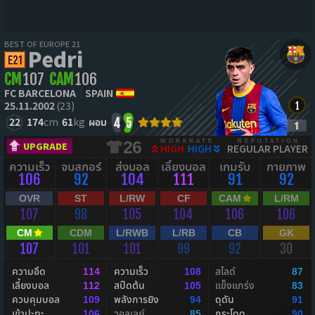
BEST OF EUROPE 21
Pedri
CM
107
CAM
106
FC BARCELONA
SPAIN
25.11.2002
(23)
22
174
cm
61
kg
ผอม
4
5
WORKRATE
REPUTATION
26
UPGRADE
HIGH
HIGH
REGULAR PLAYER
ความเร็ว
จบสกอร์
ส่งบอล
เลี้ยงบอล
เกมรับ
กายภาพ
106
92
104
111
91
92
OVR
ST
L/RW
CF
CAM
L/RM
107
98
105
104
106
106
CM
CDM
L/RWB
L/RB
CB
GK
107
101
101
99
92
30
ความอึด
ความเร็ว
สไลด์
114
108
87
เลี้ยงบอล
สปีดต้น
แข็งแกร่ง
112
105
83
ควบคุมบอล
พลังการยิง
ดุดัน
109
94
91
เข้าปะทะ
วอลเลย์
กระโดด
106
85
90