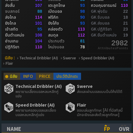
ส่งสั้น
เตะลูกโทษ
ควบคุมอารมณ์
107
93
110
จบสกอร์
เปิดบอล
GK พุ่งรับ
88
98
22
ส่งไกล
ฟรีคิก
GK รับบอล
114
90
18
ยิงไกล
ยิงโค้ง
GK ส่งบอล
101
93
21
เข้าสกัด
คล่องตัว
GK ปฏิกิริยา
95
113
23
ยืนตำแหน่ง
สมดุล
GK ยืนตำแหน่ง
108
112
19
อ่านเกม
ประกบตัว
104
81
2982
ปฏิกิริยา
โหม่งบอล
110
78
AttributesPoints
นิสัย :
Technical Dribbler (AI)
Swerve
Speed Dribbler (AI)
Flair
นิสัย
INFO
PRICE
ประวัตินักเตะ
Technical Dribbler (AI)
Swerve
พยายามเลี้ยงบอลหลบหลีกคู่
ส่งและผ่านบอลแบบปั่นโค้งได้ดี
แข่ง
Speed Dribbler (AI)
Flair
พยายามครองบอลและเลี้ยง
ชอบเล่นลูกทักษะ [AI ที่มีสกิลนี้
บอลหลบหลีกคู่แข่ง
มักจะยิงและส่งด้วยลูกทักษะ]
NAME
FP
OVR