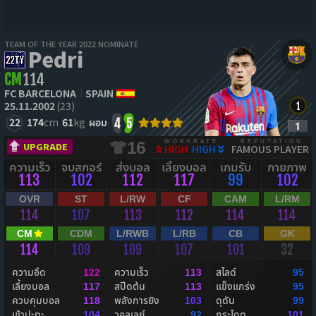
TEAM OF THE YEAR 2022 NOMINATE
Pedri
CM
114
FC BARCELONA
SPAIN
25.11.2002
(23)
22
174
cm
61
kg
ผอม
4
5
WORKRATE
REPUTATION
16
UPGRADE
HIGH
HIGH
FAMOUS PLAYER
ความเร็ว
จบสกอร์
ส่งบอล
เลี้ยงบอล
เกมรับ
กายภาพ
113
102
112
117
99
102
OVR
ST
L/RW
CF
CAM
L/RM
114
107
113
112
114
114
CM
CDM
L/RWB
L/RB
CB
GK
114
109
109
107
101
32
ความอึด
ความเร็ว
สไลด์
122
113
95
เลี้ยงบอล
สปีดต้น
แข็งแกร่ง
117
113
95
ควบคุมบอล
พลังการยิง
ดุดัน
118
103
99
เข้าปะทะ
วอลเลย์
กระโดด
104
92
101