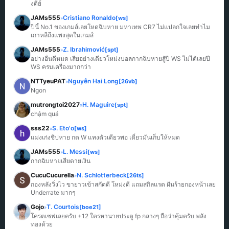
งดีย์
JAMs555
Cristiano Ronaldo
[ws]
»
ปีนี้ No.1 ของเกมส์เลยโหดฉิบหาย มหาเทพ CR7 ไม่แปลกใจเลยทำไม
เกาหลีถึงแพงสุดในเกมส์
JAMs555
Z. Ibrahimović
[spt]
»
อย่างอื่นดีหมด เสียอย่างเดียวโหม่งบอลกากฉิบหายสู้ปี WS ไม่ได้เลยปี 
WS ครบเครื่องมากกว่า
NTTyeuPAT
Nguyễn Hai Long
[26vb]
»
Ngon
mutrongtoi2027
H. Maguire
[spt]
»
chậm quá
sss22
S. Eto'o
[ws]
»
แม่งเก่งชิปหาย กด W แทงตัวเดียวพอ เดี๋ยวมันเก็บให้หมด
JAMs555
L. Messi
[ws]
»
กากฉิบหายเสียดายเงิน
CucuCucurella
N. Schlotterbeck
[26ts]
»
กองหลังวิ่งไว ขายาวเข้าสกัดดี โหม่งดี แถมสกิลแรด ฝันร้ายกองหน้าเลย 
Underrate มากๆ
Gojo
T. Courtois
[boe21]
»
โครตเซฟเลยครับ +12 ใครหานายประตู fp กลางๆ ถือว่าคุ้มครับ พลัง
ทองด้วย