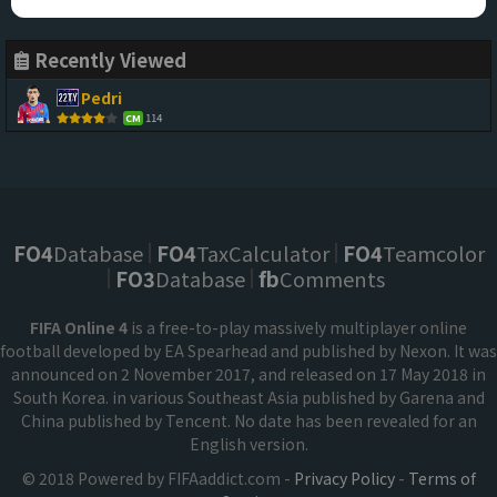
Recently Viewed
Pedri
114
CM
FO4
Database
FO4
TaxCalculator
FO4
Teamcolor
FO3
Database
fb
Comments
FIFA Online 4
is a free-to-play massively multiplayer online
football developed by EA Spearhead and published by Nexon. It was
announced on 2 November 2017, and released on 17 May 2018 in
South Korea. in various Southeast Asia published by Garena and
China published by Tencent. No date has been revealed for an
English version.
© 2018 Powered by FIFAaddict.com -
Privacy Policy
-
Terms of