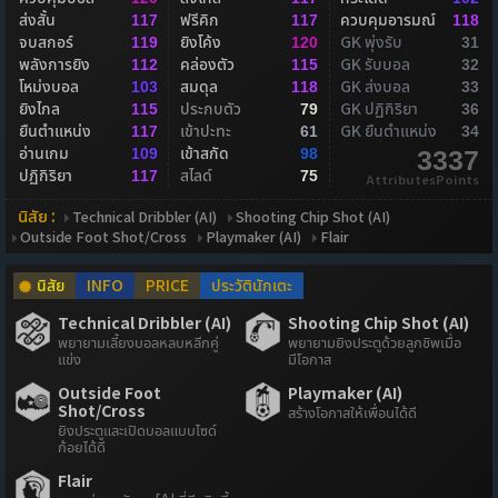
ส่งสั้น
ฟรีคิก
ควบคุมอารมณ์
117
117
118
จบสกอร์
ยิงโค้ง
GK พุ่งรับ
119
120
31
พลังการยิง
คล่องตัว
GK รับบอล
112
115
32
โหม่งบอล
สมดุล
GK ส่งบอล
103
118
33
ยิงไกล
ประกบตัว
GK ปฏิกิริยา
115
79
36
ยืนตำแหน่ง
เข้าปะทะ
GK ยืนตำแหน่ง
117
61
34
อ่านเกม
เข้าสกัด
109
98
3337
ปฏิกิริยา
สไลด์
117
75
AttributesPoints
นิสัย :
Technical Dribbler (AI)
Shooting Chip Shot (AI)
Outside Foot Shot/Cross
Playmaker (AI)
Flair
นิสัย
INFO
PRICE
ประวัตินักเตะ
Technical Dribbler (AI)
Shooting Chip Shot (AI)
พยายามเลี้ยงบอลหลบหลีกคู่
พยายามยิงประตูด้วยลูกชิพเมื่อ
แข่ง
มีโอกาส
Outside Foot
Playmaker (AI)
Shot/Cross
สร้างโอกาสให้เพื่อนได้ดี
ยิงประตูและเปิดบอลแบบไซด์
ก้อยได้ดี
Flair