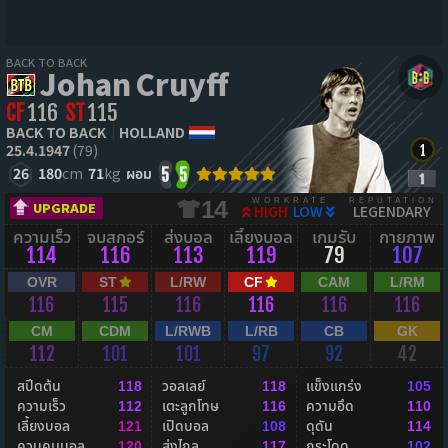
BACK TO BACK
Johan Cruyff
CF
116
ST
115
BACK TO BACK
HOLLAND
25.4.1947
(79)
26
180
cm
71
kg
ผอม
5
5
WORKRATE
REPUTATION
14
UPGRADE
HIGH
LOW
LEGENDARY
ความเร็ว
จบสกอร์
ส่งบอล
เลี้ยงบอล
เกมรับ
กายภาพ
114
116
113
119
79
107
OVR
ST
L/RW
CF
CAM
L/RM
116
115
116
116
116
116
CM
CDM
L/RWB
L/RB
CB
GK
112
101
101
97
92
42
สปีดต้น
วอลเลย์
แข็งแกร่ง
118
118
105
ความเร็ว
เตะลูกโทษ
ความอึด
112
116
110
เลี้ยงบอล
เปิดบอล
ดุดัน
121
108
114
ควบคุมบอล
ส่งไกล
กระโดด
120
117
102