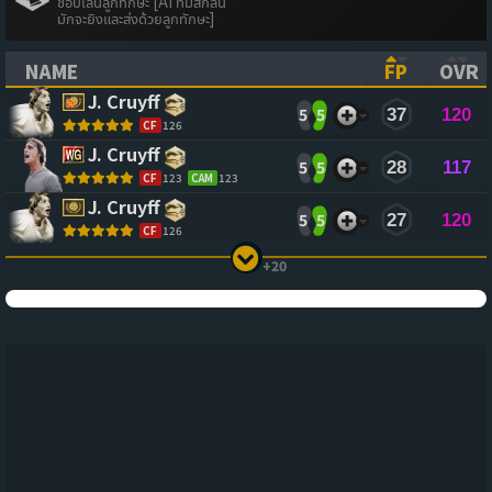
ชอบเล่นลูกทักษะ [AI ที่มีสกิลนี้
มักจะยิงและส่งด้วยลูกทักษะ]
NAME
FP
OVR
(CLICK TO SORT ASCENDING)
(CLICK TO
(CL
J. Cruyff
5
5
37
120
CF
126
J. Cruyff
5
5
28
117
CF
123
CAM
123
J. Cruyff
5
5
27
120
CF
126
+20