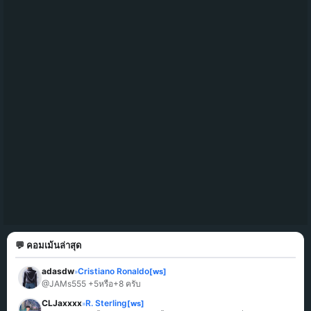
💬 คอมเม้นล่าสุด
adasdw
Cristiano Ronaldo
[ws]
»
@JAMs555 +5หรือ+8 ครับ
CLJaxxxx
R. Sterling
[ws]
»