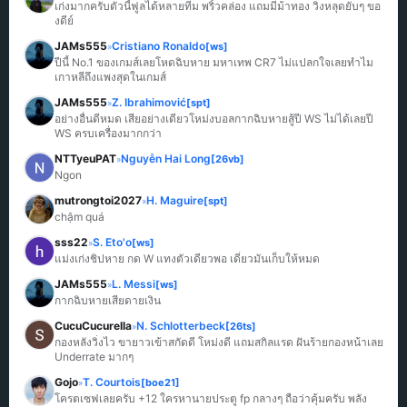
เก่งมากครับตัวนี้ฟูลได้หลายทีม พริ้วคล่อง แถมมีม้าทอง วิ่งหลุดยับๆ ขอ
งดีย์
JAMs555
Cristiano Ronaldo
[ws]
»
ปีนี้ No.1 ของเกมส์เลยโหดฉิบหาย มหาเทพ CR7 ไม่แปลกใจเลยทำไม
เกาหลีถึงแพงสุดในเกมส์
JAMs555
Z. Ibrahimović
[spt]
»
อย่างอื่นดีหมด เสียอย่างเดียวโหม่งบอลกากฉิบหายสู้ปี WS ไม่ได้เลยปี 
WS ครบเครื่องมากกว่า
NTTyeuPAT
Nguyễn Hai Long
[26vb]
»
Ngon
mutrongtoi2027
H. Maguire
[spt]
»
chậm quá
sss22
S. Eto'o
[ws]
»
แม่งเก่งชิปหาย กด W แทงตัวเดียวพอ เดี๋ยวมันเก็บให้หมด
JAMs555
L. Messi
[ws]
»
กากฉิบหายเสียดายเงิน
CucuCucurella
N. Schlotterbeck
[26ts]
»
กองหลังวิ่งไว ขายาวเข้าสกัดดี โหม่งดี แถมสกิลแรด ฝันร้ายกองหน้าเลย 
Underrate มากๆ
Gojo
T. Courtois
[boe21]
»
โครตเซฟเลยครับ +12 ใครหานายประตู fp กลางๆ ถือว่าคุ้มครับ พลัง