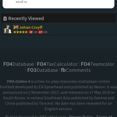
ทองด้วย
Recently Viewed
Johan Cruyff
116
115
CF
ST
FO4
Database
FO4
TaxCalculator
FO4
Teamcolor
FO3
Database
fb
Comments
FIFA Online 4
is a free-to-play massively multiplayer online
football developed by EA Spearhead and published by Nexon. It was
announced on 2 November 2017, and released on 17 May 2018 in
South Korea. in various Southeast Asia published by Garena and
China published by Tencent. No date has been revealed for an
English version.
© 2018 Powered by FIFAaddict.com -
Privacy Policy
-
Terms of