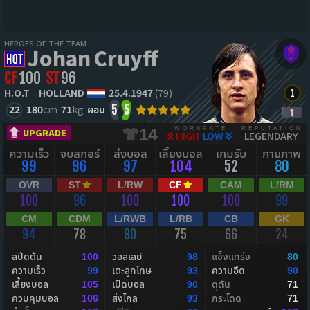
HEROES OF THE TEAM
Johan Cruyff
CF
100
ST
96
H.O.T
HOLLAND
25.4.1947
(79)
22
180
cm
71
kg
ผอม
5
5
WORKRATE
REPUTATION
14
UPGRADE
HIGH
LOW
LEGENDARY
ความเร็ว
จบสกอร์
ส่งบอล
เลี้ยงบอล
เกมรับ
กายภาพ
99
96
97
104
52
80
OVR
ST
L/RW
CF
CAM
L/RM
100
96
100
100
100
99
CM
CDM
L/RWB
L/RB
CB
GK
94
78
80
75
66
24
สปีดต้น
วอลเลย์
แข็งแกร่ง
100
98
80
ความเร็ว
เตะลูกโทษ
ความอึด
99
93
90
เลี้ยงบอล
เปิดบอล
ดุดัน
105
90
71
ควบคุมบอล
ส่งไกล
กระโดด
106
93
71