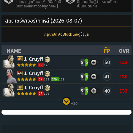
ชอบเล่นลูกทักษะ [AI ที่มีสกิลนี้
มีความเป็นผู้นำ เหมาะกับการ
มักจะยิงและส่งด้วยลูกทักษะ]
เป็นกัปตันทีม
สถิติเซิร์ฟเวอร์เกาหลี (2026-08-07)
กรุณาปิด AdBlock เพื่อดูข้อมูล
NAME
FP
OVR
(CLICK TO SORT ASCENDING)
(CLICK TO
(CL
J. Cruyff
5
5
50
133
CF
126
J. Cruyff
5
5
41
130
CF
123
CAM
123
J. Cruyff
5
5
40
133
CF
126
+20