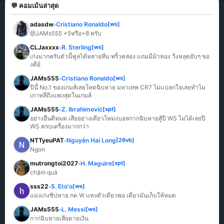
💬 คอมเม้นล่าสุด
adasdw
Cristiano Ronaldo
[ws]
»
@JAMs555 +5หรือ+8 ครับ
CLJaxxxx
R. Sterling
[ws]
»
เก่งมากครับตัวนี้ฟูลได้หลายทีม พริ้วคล่อง แถมมีม้าทอง วิ่งหลุดยับๆ ขอ
งดีย์
JAMs555
Cristiano Ronaldo
[ws]
»
ปีนี้ No.1 ของเกมส์เลยโหดฉิบหาย มหาเทพ CR7 ไม่แปลกใจเลยทำไม
เกาหลีถึงแพงสุดในเกมส์
JAMs555
Z. Ibrahimović
[spt]
»
อย่างอื่นดีหมด เสียอย่างเดียวโหม่งบอลกากฉิบหายสู้ปี WS ไม่ได้เลยปี 
WS ครบเครื่องมากกว่า
NTTyeuPAT
Nguyễn Hai Long
[26vb]
»
Ngon
mutrongtoi2027
H. Maguire
[spt]
»
chậm quá
sss22
S. Eto'o
[ws]
»
แม่งเก่งชิปหาย กด W แทงตัวเดียวพอ เดี๋ยวมันเก็บให้หมด
JAMs555
L. Messi
[ws]
»
กากฉิบหายเสียดายเงิน