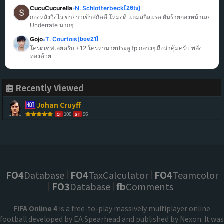
CucuCucurella
N. Schlotterbeck
[26ts]
»
กองหลังวิ่งไว ขายาวเข้าสกัดดี โหม่งดี แถมสกิลแรด ฝันร้ายกองหน้าเลย 
Underrate มากๆ
Gojo
T. Courtois
[boe21]
»
โครตเซฟเลยครับ +12 ใครหานายประตู fp กลางๆ ถือว่าคุ้มครับ พลัง
ทองด้วย
Recently Viewed
Johan Cruyff
100
96
CF
ST
FO4
Database
FO4
TaxCalculator
FO4
Teamcolor
FO3
Database
fb
Comments
FIFA Online 4
is a free-to-play massively multiplayer online
football developed by EA Spearhead and published by Nexon. It was