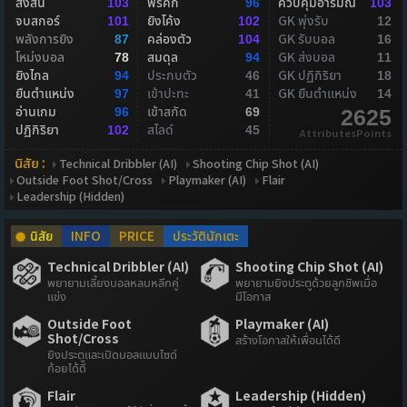
ส่งสั้น
ฟรีคิก
ควบคุมอารมณ์
103
96
103
จบสกอร์
ยิงโค้ง
GK พุ่งรับ
101
102
12
พลังการยิง
คล่องตัว
GK รับบอล
87
104
16
โหม่งบอล
สมดุล
GK ส่งบอล
78
94
11
ยิงไกล
ประกบตัว
GK ปฏิกิริยา
94
46
18
ยืนตำแหน่ง
เข้าปะทะ
GK ยืนตำแหน่ง
97
41
14
อ่านเกม
เข้าสกัด
96
69
2625
ปฏิกิริยา
สไลด์
102
45
AttributesPoints
นิสัย :
Technical Dribbler (AI)
Shooting Chip Shot (AI)
Outside Foot Shot/Cross
Playmaker (AI)
Flair
Leadership (Hidden)
นิสัย
INFO
PRICE
ประวัตินักเตะ
Technical Dribbler (AI)
Shooting Chip Shot (AI)
พยายามเลี้ยงบอลหลบหลีกคู่
พยายามยิงประตูด้วยลูกชิพเมื่อ
แข่ง
มีโอกาส
Outside Foot
Playmaker (AI)
Shot/Cross
สร้างโอกาสให้เพื่อนได้ดี
ยิงประตูและเปิดบอลแบบไซด์
ก้อยได้ดี
Flair
Leadership (Hidden)