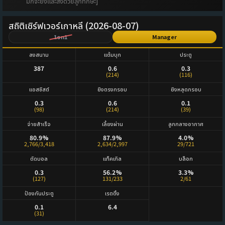
มักจะยิงและส่งด้วยลูกทักษะ]
สถิติเซิร์ฟเวอร์เกาหลี (2026-08-07)
1on1
Manager
ลงสนาม
แต้มบุก
ประตู
387
0.6
0.3
(214)
(116)
แอสซิสต์
ยิงตรงกรอบ
ยิงหลุดกรอบ
0.3
0.6
0.1
(98)
(214)
(39)
จ่ายสำเร็จ
เลี้ยงผ่าน
ลูกกลางอากาศ
80.9%
87.9%
4.0%
2,766/3,418
2,634/2,997
29/721
ตัดบอล
แท็คเกิล
บล็อก
0.3
56.2%
3.3%
(127)
131/233
2/61
ป้องกันประตู
เรตติ้ง
0.1
6.4
(31)