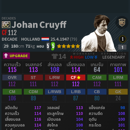
DECADES
Johan Cruyff
CF
112
DECADE
HOLLAND
25.4.1947
(79)
29
180
cm
71
kg
ผอม
5
5
WORKRATE
REPUTATION
14
UPGRADE
HIGH
LOW
LEGENDARY
ความเร็ว
จบสกอร์
ส่งบอล
เลี้ยงบอล
เกมรับ
กายภาพ
115
113
108
114
64
101
OVR
ST
L/RW
CF
CAM
L/RM
112
111
112
112
112
111
CM
CDM
L/RWB
L/RB
CB
GK
106
89
91
87
80
24
สปีดต้น
วอลเลย์
แข็งแกร่ง
117
113
98
ความเร็ว
เตะลูกโทษ
ความอึด
114
110
108
เลี้ยงบอล
เปิดบอล
ดุดัน
116
104
100
ควบคุมบอล
ส่งไกล
กระโดด
114
108
101