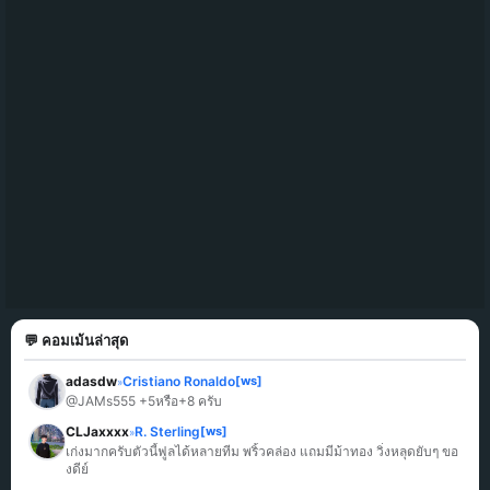
💬 คอมเม้นล่าสุด
adasdw
Cristiano Ronaldo
[ws]
»
@JAMs555 +5หรือ+8 ครับ
CLJaxxxx
R. Sterling
[ws]
»
เก่งมากครับตัวนี้ฟูลได้หลายทีม พริ้วคล่อง แถมมีม้าทอง วิ่งหลุดยับๆ ขอ
งดีย์