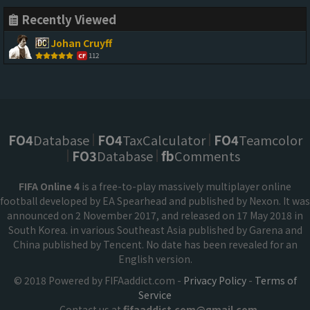
Recently Viewed
Johan Cruyff
112
CF
FO4
Database
FO4
TaxCalculator
FO4
Teamcolor
FO3
Database
fb
Comments
FIFA Online 4
is a free-to-play massively multiplayer online
football developed by EA Spearhead and published by Nexon. It was
announced on 2 November 2017, and released on 17 May 2018 in
South Korea. in various Southeast Asia published by Garena and
China published by Tencent. No date has been revealed for an
English version.
© 2018 Powered by FIFAaddict.com -
Privacy Policy
-
Terms of
Service
Contact us at
fifaaddict.com@gmail.com