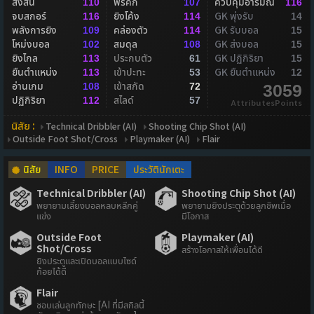
ส่งสั้น
ฟรีคิก
ควบคุมอารมณ์
110
107
116
จบสกอร์
ยิงโค้ง
GK พุ่งรับ
116
114
14
พลังการยิง
คล่องตัว
GK รับบอล
109
114
15
โหม่งบอล
สมดุล
GK ส่งบอล
102
108
15
ยิงไกล
ประกบตัว
GK ปฏิกิริยา
113
61
15
ยืนตำแหน่ง
เข้าปะทะ
GK ยืนตำแหน่ง
113
53
12
อ่านเกม
เข้าสกัด
108
72
3059
ปฏิกิริยา
สไลด์
112
57
AttributesPoints
นิสัย :
Technical Dribbler (AI)
Shooting Chip Shot (AI)
Outside Foot Shot/Cross
Playmaker (AI)
Flair
นิสัย
INFO
PRICE
ประวัตินักเตะ
Technical Dribbler (AI)
Shooting Chip Shot (AI)
พยายามเลี้ยงบอลหลบหลีกคู่
พยายามยิงประตูด้วยลูกชิพเมื่อ
แข่ง
มีโอกาส
Outside Foot
Playmaker (AI)
Shot/Cross
สร้างโอกาสให้เพื่อนได้ดี
ยิงประตูและเปิดบอลแบบไซด์
ก้อยได้ดี
Flair
ชอบเล่นลูกทักษะ [AI ที่มีสกิลนี้