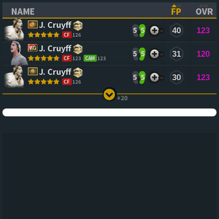
NAME
FP
OVR
(CLICK TO SORT ASCENDING)
(CLICK TO
(CL
J. Cruyff
5
5
40
123
CF
126
J. Cruyff
5
5
31
120
CF
123
CAM
123
J. Cruyff
5
5
30
123
CF
126
+20