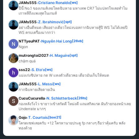
JAMs555
Cristiano Ronaldo
[ws]
»
ปีนี้ No.1 ของเกมส์เลยโหดฉิบหาย มหาเทพ CR7 ไม่แปลกใจเลยทำไม
เกาหลีถึงแพงสุดในเกมส์
JAMs555
Z. Ibrahimović
[spt]
»
อย่างอื่นดีหมด เสียอย่างเดียวโหม่งบอลกากฉิบหายสู้ปี WS ไม่ได้เลยปี 
WS ครบเครื่องมากกว่า
NTTyeuPAT
Nguyễn Hai Long
[26vb]
»
Ngon
mutrongtoi2027
H. Maguire
[spt]
»
chậm quá
sss22
S. Eto'o
[ws]
»
แม่งเก่งชิปหาย กด W แทงตัวเดียวพอ เดี๋ยวมันเก็บให้หมด
JAMs555
L. Messi
[ws]
»
กากฉิบหายเสียดายเงิน
CucuCucurella
N. Schlotterbeck
[26ts]
»
กองหลังวิ่งไว ขายาวเข้าสกัดดี โหม่งดี แถมสกิลแรด ฝันร้ายกองหน้าเลย 
Underrate มากๆ
Gojo
T. Courtois
[boe21]
»
โครตเซฟเลยครับ +12 ใครหานายประตู fp กลางๆ ถือว่าคุ้มครับ พลัง
ทองด้วย