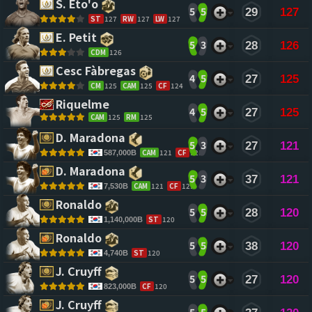
S. Eto'o 
5
5
29
127
ST
127
RW
127
LW
127
E. Petit 
5
3
28
126
CDM
126
Cesc Fàbregas 
4
5
27
125
CM
125
CAM
125
CF
124
Riquelme 
4
5
27
125
CAM
125
RM
125
D. Maradona 
5
3
27
121
CAM
121
CF
121
587,000B
D. Maradona 
5
3
37
121
CAM
121
CF
121
7,530B
Ronaldo 
5
5
28
120
ST
120
1,140,000B
Ronaldo 
5
5
38
120
ST
120
4,740B
J. Cruyff 
5
5
27
120
CF
120
823,000B
J. Cruyff 