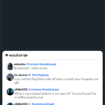
💬 คอมเม้นล่าสุด
adasdw
Cristiano Ronaldo
[ws]
»
@JAMs555 +5หรือ+8 ครับ
CLJaxxxx
R. Sterling
[ws]
»
เก่งมากครับตัวนี้ฟูลได้หลายทีม พริ้วคล่อง แถมมีม้าทอง วิ่งหลุดยับๆ ขอ
งดีย์
JAMs555
Cristiano Ronaldo
[ws]
»
ปีนี้ No.1 ของเกมส์เลยโหดฉิบหาย มหาเทพ CR7 ไม่แปลกใจเลยทำไม
เกาหลีถึงแพงสุดในเกมส์
JAMs555
Z. Ibrahimović
[spt]
»