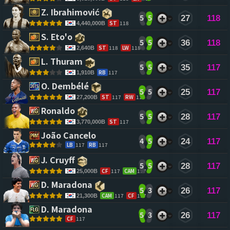
Z. Ibrahimović 
5
5
27
118
ST
118
4,440,000B
S. Eto'o 
5
5
36
118
ST
118
LW
118
2,640B
L. Thuram 
5
5
35
117
RB
117
1,910B
O. Dembélé 
5
5
25
117
ST
117
RW
117
27,200B
Ronaldo 
5
5
28
117
ST
117
3,770,000B
João Cancelo 
4
5
24
117
LB
117
RB
117
J. Cruyff 
5
5
28
117
CF
117
CAM
117
25,000B
D. Maradona 
5
3
26
117
CAM
117
CF
117
21,300B
D. Maradona 
5
3
26
117
CF
117