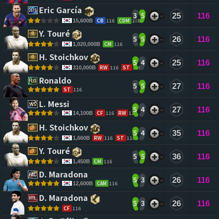
Eric García 
3
5
25
116
CB
116
CDM
116
15,600B
Y. Touré 
5
5
26
116
CM
116
1,020,000B
H. Stoichkov 
5
4
25
116
RW
116
ST
116
310,000B
Ronaldo 
5
5
27
116
ST
116
L. Messi 
5
4
27
116
CF
116
RW
116
14,100B
H. Stoichkov 
5
4
35
116
RW
116
ST
116
1,660B
Y. Touré 
5
5
36
116
CM
116
1,450B
D. Maradona 
5
3
26
116
CAM
116
12,600B
D. Maradona 
5
3
26
116
CF
116