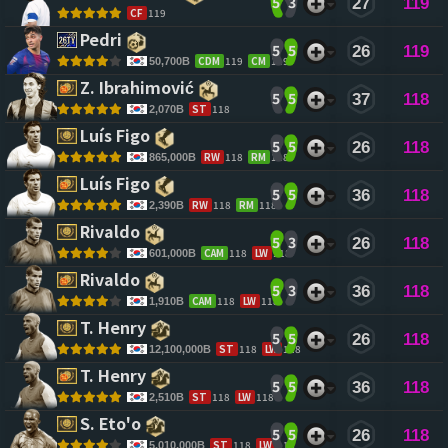
5
3
27
119
CF
119
Pedri 
5
5
26
119
CDM
119
CM
119
50,700B
Z. Ibrahimović 
5
5
37
118
ST
118
2,070B
Luís Figo 
5
5
26
118
RW
118
RM
118
865,000B
Luís Figo 
5
5
36
118
RW
118
RM
118
2,390B
Rivaldo 
5
3
26
118
CAM
118
LW
118
601,000B
Rivaldo 
5
3
36
118
CAM
118
LW
118
1,910B
T. Henry 
5
5
26
118
ST
118
LW
118
12,100,000B
T. Henry 
5
5
36
118
ST
118
LW
118
2,510B
S. Eto'o 
5
5
26
118
ST
118
LW
118
5,010,000B