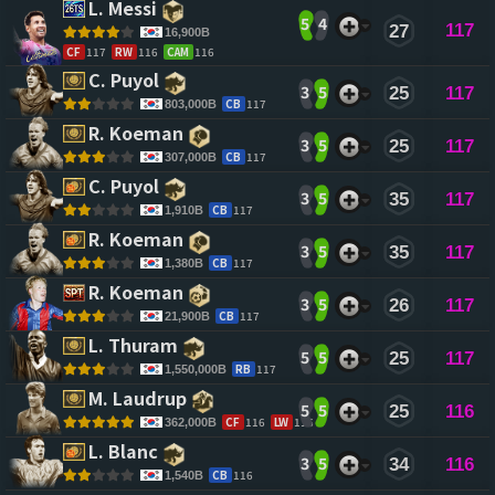
L. Messi 
5
4
117
27
16,900B
CF
117
RW
116
CAM
116
C. Puyol 
3
5
25
117
CB
117
803,000B
R. Koeman 
3
5
25
117
CB
117
307,000B
C. Puyol 
3
5
35
117
CB
117
1,910B
R. Koeman 
3
5
35
117
CB
117
1,380B
R. Koeman 
3
5
26
117
CB
117
21,900B
L. Thuram 
5
5
25
117
RB
117
1,550,000B
M. Laudrup 
5
5
25
116
CF
116
LW
116
362,000B
L. Blanc 
3
5
34
116
CB
116
1,540B