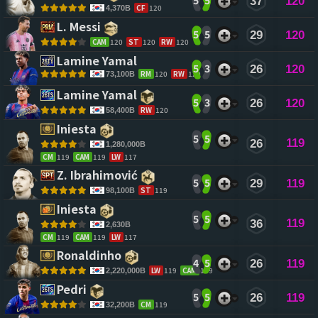
5
5
37
120
CF
120
4,370B
L. Messi 
5
5
29
120
CAM
120
ST
120
RW
120
Lamine Yamal 
5
3
26
120
RM
120
RW
120
73,100B
Lamine Yamal 
5
3
26
120
RW
120
58,400B
Iniesta 
5
5
119
26
1,280,000B
CM
119
CAM
119
LW
117
Z. Ibrahimović 
5
5
29
119
ST
119
98,100B
Iniesta 
5
5
119
36
2,630B
CM
119
CAM
119
LW
117
Ronaldinho 
4
5
26
119
LW
119
CAM
119
2,220,000B
Pedri 
5
5
26
119
CM
119
32,200B