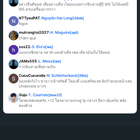
อย่างอื่นดีหมด เสียอย่างเดียวโหม่งบอลกากฉิบหายสู้ปี WS ไม่ได้เลยปี 
WS ครบเครื่องมากกว่า
NTTyeuPAT
Nguyễn Hai Long
[26vb]
»
Ngon
mutrongtoi2027
H. Maguire
[spt]
»
chậm quá
sss22
S. Eto'o
[ws]
»
แม่งเก่งชิปหาย กด W แทงตัวเดียวพอ เดี๋ยวมันเก็บให้หมด
JAMs555
L. Messi
[ws]
»
กากฉิบหายเสียดายเงิน
CucuCucurella
N. Schlotterbeck
[26ts]
»
กองหลังวิ่งไว ขายาวเข้าสกัดดี โหม่งดี แถมสกิลแรด ฝันร้ายกองหน้าเลย 
Underrate มากๆ
Gojo
T. Courtois
[boe21]
»
โครตเซฟเลยครับ +12 ใครหานายประตู fp กลางๆ ถือว่าคุ้มครับ พลัง
ทองด้วย