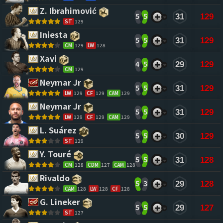
Z. Ibrahimović 
5
5
31
129
ST
129
Iniesta 
5
5
31
129
CM
129
LW
128
Xavi 
4
5
29
129
CM
129
Neymar Jr 
5
5
31
129
LW
129
CF
129
CAM
129
Neymar Jr 
5
5
31
129
LW
129
CF
129
CAM
129
L. Suárez 
5
5
30
129
ST
129
Y. Touré 
5
5
31
128
CM
128
CDM
127
CAM
128
Rivaldo 
5
3
29
128
CAM
128
LW
128
CF
128
G. Lineker 
5
5
29
127
ST
127