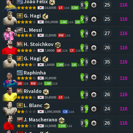
João Félix 
5
5
25
116
CF
116
CAM
116
14,600B
G. Hagi 
5
5
25
116
CAM
116
LM
116
355,000B
L. Messi 
5
4
27
116
RW
116
12,800B
H. Stoichkov 
5
3
26
116
LW
116
CF
116
7,990B
G. Hagi 
5
5
35
116
CAM
116
LM
116
1,640B
Raphinha 
5
4
24
116
20,800B
LW
116
RW
116
CAM
116
Rivaldo 
5
3
26
116
CF
116
30,800B
L. Blanc 
3
5
24
116
CB
116
1,090,000B
J. Mascherano 
3
5
26
116
CDM
116
14,500B