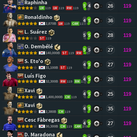
Raphinha 
5
4
26
119
LM
119
LW
119
RW
119
Ronaldinho 
4
5
36
119
LW
119
CAM
119
2,870B
L. Suárez 
5
5
28
119
ST
119
O. Dembélé 
5
5
27
119
ST
119
RW
119
140,000B
S. Eto'o 
4
5
27
119
ST
119
31,100B
Luís Figo 
4
5
28
119
RW
119
RM
119
32,300B
Xavi 
4
5
25
119
CM
119
1,400,000B
Xavi 
4
5
35
119
CM
119
2,380B
Cesc Fàbregas 
4
5
27
119
CM
119
CAM
119
30,300B
D. Maradona 