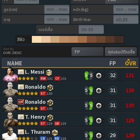
สูง (cm)
หนัก (kg)
-
-
อายุ
Birth Year
-
เบอร์เสื้อ
สีผิว
Sort By
OVR
|
DESC
NAME
FP
OVR
(CLICK TO CLEAR SORTING)
(CLICK TO
(CL
L. Messi 
5
5
32
131
RW
131
CF
131
Ronaldo 
5
5
31
130
ST
130
Ronaldo 
5
5
31
130
ST
130
T. Henry 
5
5
31
129
ST
129
LW
129
L. Thuram 
5
5
29
129
CB
129
RB
129