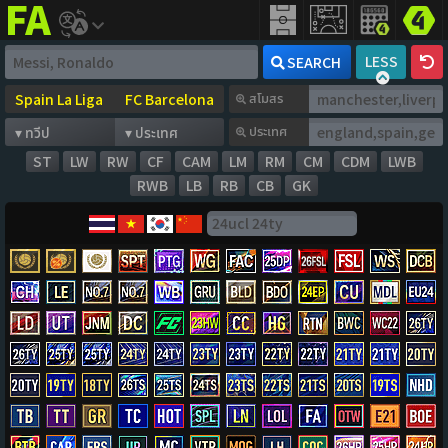
FIFA
addict
LESS
SEARCH
สโมสร
ประเทศ
ST
LW
RW
CF
CAM
LM
RM
CM
CDM
LWB
RWB
LB
RB
CB
GK