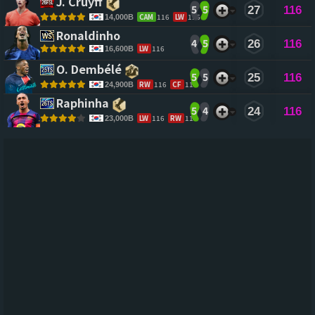
J. Cruyff 
5
5
27
116
CAM
116
LW
116
14,000B
Ronaldinho 
4
5
26
116
LW
116
16,600B
O. Dembélé 
5
5
25
116
RW
116
CF
116
24,900B
Raphinha 
5
4
24
116
LW
116
RW
116
23,000B