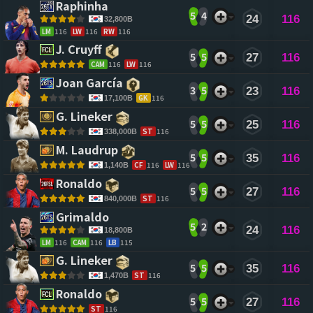
Raphinha 
5
4
24
116
32,800B
LM
116
LW
116
RW
116
J. Cruyff 
5
5
27
116
CAM
116
LW
116
Joan García 
3
5
23
116
GK
116
17,100B
G. Lineker 
5
5
25
116
ST
116
338,000B
M. Laudrup 
5
5
35
116
CF
116
LW
116
1,140B
Ronaldo 
5
5
27
116
ST
116
840,000B
Grimaldo 
5
2
24
116
18,800B
LM
116
CAM
116
LB
115
G. Lineker 
5
5
35
116
ST
116
1,470B
Ronaldo 
5
5
27
116
ST
116