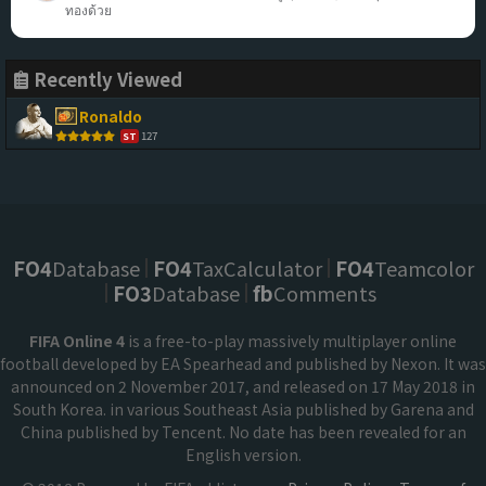
ทองด้วย
Recently Viewed
Ronaldo
127
ST
FO4
Database
FO4
TaxCalculator
FO4
Teamcolor
FO3
Database
fb
Comments
FIFA Online 4
is a free-to-play massively multiplayer online
football developed by EA Spearhead and published by Nexon. It was
announced on 2 November 2017, and released on 17 May 2018 in
South Korea. in various Southeast Asia published by Garena and
China published by Tencent. No date has been revealed for an
English version.