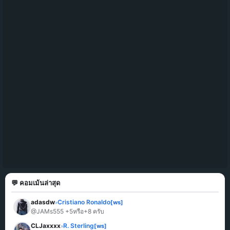
💬 คอมเม้นล่าสุด
adasdw
Cristiano Ronaldo
[ws]
»
@JAMs555 +5หรือ+8 ครับ
CLJaxxxx
R. Sterling
[ws]
»