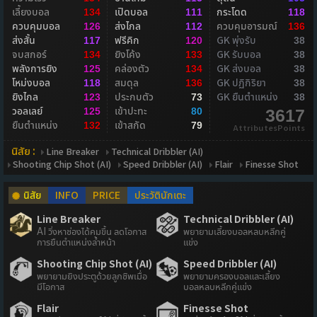
เลี้ยงบอล
เปิดบอล
กระโดด
134
111
118
ควบคุมบอล
ส่งไกล
ควบคุมอารมณ์
126
112
136
ส่งสั้น
ฟรีคิก
GK พุ่งรับ
117
120
38
จบสกอร์
ยิงโค้ง
GK รับบอล
134
133
38
พลังการยิง
คล่องตัว
GK ส่งบอล
125
134
38
โหม่งบอล
สมดุล
GK ปฏิกิริยา
118
136
38
ยิงไกล
ประกบตัว
GK ยืนตำแหน่ง
123
73
38
วอลเลย์
เข้าปะทะ
125
80
3617
ยืนตำแหน่ง
เข้าสกัด
132
79
AttributesPoints
นิสัย :
Line Breaker
Technical Dribbler (AI)
Shooting Chip Shot (AI)
Speed Dribbler (AI)
Flair
Finesse Shot
นิสัย
INFO
PRICE
ประวัตินักเตะ
Line Breaker
Technical Dribbler (AI)
AI วิ่งหาช่องได้คมขึ้น ลดโอกาส
พยายามเลี้ยงบอลหลบหลีกคู่
การยืนตำแหน่งล้ำหน้า
แข่ง
Shooting Chip Shot (AI)
Speed Dribbler (AI)
พยายามยิงประตูด้วยลูกชิพเมื่อ
พยายามครองบอลและเลี้ยง
มีโอกาส
บอลหลบหลีกคู่แข่ง
Flair
Finesse Shot