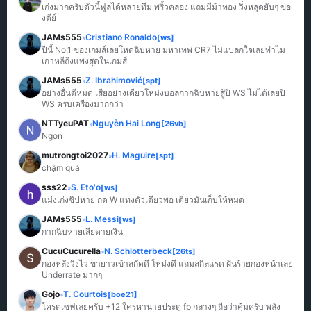
เก่งมากครับตัวนี้ฟูลได้หลายทีม พริ้วคล่อง แถมมีม้าทอง วิ่งหลุดยับๆ ขอ
งดีย์
JAMs555
Cristiano Ronaldo
[ws]
»
ปีนี้ No.1 ของเกมส์เลยโหดฉิบหาย มหาเทพ CR7 ไม่แปลกใจเลยทำไม
เกาหลีถึงแพงสุดในเกมส์
JAMs555
Z. Ibrahimović
[spt]
»
อย่างอื่นดีหมด เสียอย่างเดียวโหม่งบอลกากฉิบหายสู้ปี WS ไม่ได้เลยปี 
WS ครบเครื่องมากกว่า
NTTyeuPAT
Nguyễn Hai Long
[26vb]
»
Ngon
mutrongtoi2027
H. Maguire
[spt]
»
chậm quá
sss22
S. Eto'o
[ws]
»
แม่งเก่งชิปหาย กด W แทงตัวเดียวพอ เดี๋ยวมันเก็บให้หมด
JAMs555
L. Messi
[ws]
»
กากฉิบหายเสียดายเงิน
CucuCucurella
N. Schlotterbeck
[26ts]
»
กองหลังวิ่งไว ขายาวเข้าสกัดดี โหม่งดี แถมสกิลแรด ฝันร้ายกองหน้าเลย 
Underrate มากๆ
Gojo
T. Courtois
[boe21]
»
โครตเซฟเลยครับ +12 ใครหานายประตู fp กลางๆ ถือว่าคุ้มครับ พลัง