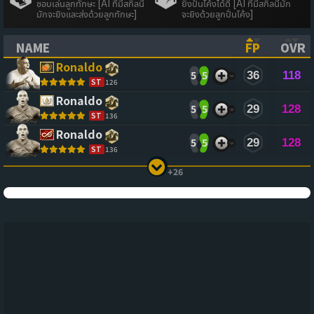
ชอบเล่นลูกทักษะ [AI ที่มีสกิลนี้
ยิงปั่นโค้งได้ดี [AI ที่มีสกิลนี้มัก
มักจะยิงและส่งด้วยลูกทักษะ]
จะยิงด้วยลูกปั่นโค้ง]
NAME
FP
OVR
(CLICK TO SORT ASCENDING)
(CLICK TO
(CL
Ronaldo
5
5
36
118
ST
126
Ronaldo
5
5
29
128
ST
136
Ronaldo
5
5
29
128
ST
136
+26