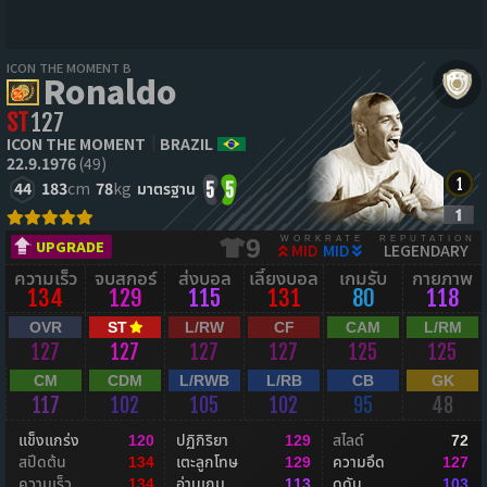
ICON THE MOMENT B
Ronaldo
ST
127
ICON THE MOMENT
BRAZIL
22.9.1976
(49)
44
183
cm
78
kg
มาตรฐาน
5
5
WORKRATE
REPUTATION
9
UPGRADE
MID
MID
LEGENDARY
ความเร็ว
จบสกอร์
ส่งบอล
เลี้ยงบอล
เกมรับ
กายภาพ
134
129
115
131
80
118
OVR
ST
L/RW
CF
CAM
L/RM
127
127
127
127
125
125
CM
CDM
L/RWB
L/RB
CB
GK
117
102
105
102
95
48
แข็งแกร่ง
ปฏิกิริยา
สไลด์
120
129
72
สปีดต้น
เตะลูกโทษ
ความอึด
134
129
127
ความเร็ว
อ่านเกม
ดุดัน
134
113
103