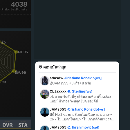
4038
ttributesPoints
s
💬 คอมเม้นล่าสุด
adasdw
Cristiano Ronaldo
[ws]
»
@JAMs555 +5หรือ+8 ครับ
CLJaxxxx
R. Sterling
[ws]
»
เก่งมากครับตัวนี้ฟูลได้หลายทีม พริ้วคล่อง 
แถมมีม้าทอง วิ่งหลุดยับๆ ของดีย์
JAMs555
Cristiano Ronaldo
[ws]
»
ปีนี้ No.1 ของเกมส์เลยโหดฉิบหาย มหาเทพ 
CR7 ไม่แปลกใจเลยทำไมเกาหลีถึงแพงสุด
OVR
STA
ในเกมส์
JAMs555
Z. Ibrahimović
[spt]
»