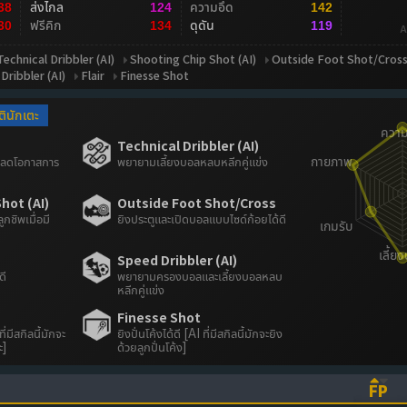
ส่งไกล
ความอึด
38
124
142
ฟรีคิก
ดุดัน
30
134
119
A
Technical Dribbler (AI)
Shooting Chip Shot (AI)
Outside Foot Shot/Cros
Dribbler (AI)
Flair
Finesse Shot
ตินักเตะ
Technical Dribbler (AI)
้น ลดโอกาสการ
พยายามเลี้ยงบอลหลบหลีกคู่แข่ง
hot (AI)
Outside Foot Shot/Cross
กชิพเมื่อมี
ยิงประตูและเปิดบอลแบบไซด์ก้อยได้ดี
Speed Dribbler (AI)
ดี
พยายามครองบอลและเลี้ยงบอลหลบ
หลีกคู่แข่ง
Finesse Shot
่มีสกิลนี้มักจะ
ยิงปั่นโค้งได้ดี [AI ที่มีสกิลนี้มักจะยิง
ะ]
ด้วยลูกปั่นโค้ง]
FP