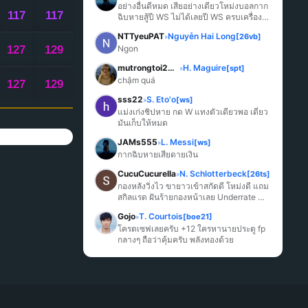
ICK TO SORT ASCENDING)
(CLICK TO SORT ASCENDING)
(CLICK TO SORT ASCENDING)
อย่างอื่นดีหมด เสียอย่างเดียวโหม่งบอลกาก
117
117
ฉิบหายสู้ปี WS ไม่ได้เลยปี WS ครบเครื่อง
มากกว่า
NTTyeuPAT
Nguyễn Hai Long
[26vb]
»
127
129
Ngon
mutrongtoi2027
H. Maguire
[spt]
»
chậm quá
127
129
sss22
S. Eto'o
[ws]
»
แม่งเก่งชิปหาย กด W แทงตัวเดียวพอ เดี๋ยว
มันเก็บให้หมด
JAMs555
L. Messi
[ws]
»
กากฉิบหายเสียดายเงิน
CucuCucurella
N. Schlotterbeck
[26ts]
»
กองหลังวิ่งไว ขายาวเข้าสกัดดี โหม่งดี แถม
สกิลแรด ฝันร้ายกองหน้าเลย Underrate 
มากๆ
Gojo
T. Courtois
[boe21]
»
โครตเซฟเลยครับ +12 ใครหานายประตู fp 
กลางๆ ถือว่าคุ้มครับ พลังทองด้วย