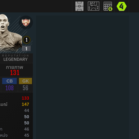
REPUTATION
LEGENDARY
กายภาพ
131
CB
GK
108
56
133
รมณ์
147
44
ล
50
ล
50
ยา
46
หน่ง
45