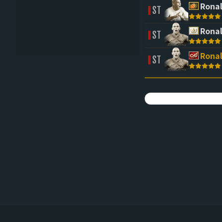
(CLICK TO SORT 
(CLICK 
Rona
ST
Rona
ST
Rona
ST