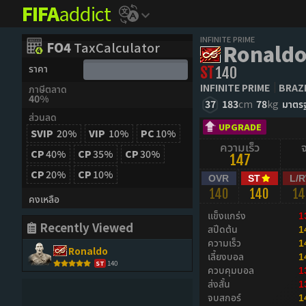
FIFA
addict
INFINITE PRIME
FO4
TaxCalculator
Ronald
ราคา
ST
140
INFINITE PRIME
BRAZ
ภาษีตลาด
40%
37
183
cm
78
kg
มาตร
ส่วนลด
UPGRADE
SVIP
20%
VIP
10%
PC
10%
ความเร็ว
CP
40%
CP
35%
CP
30%
147
CP
20%
CP
10%
OVR
ST
L/
140
140
14
คงเหลือ
แข็งแกร่ง
1
Recently Viewed
สปีดต้น
1
ความเร็ว
1
Ronaldo
เลี้ยงบอล
1
140
ST
ควบคุมบอล
1
ส่งสั้น
1
จบสกอร์
1