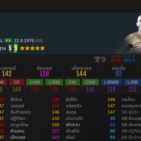
o
IL
22.9.1976
(49)
ฐาน
5
5
WORKRATE
9
MID
MID
จบสกอร์
ส่งบอล
เลี้ยงบอล
เกมรับ
142
128
144
92
RW
CF
CAM
L/RM
CM
CDM
L/RWB
L/RB
0
140
138
138
130
114
118
115
ยิงไกล
ยิงโค้ง
กระโดด
32
136
146
วอลเลย์
คล่องตัว
ควบคุมอา
47
137
147
ยืนตำแหน่ง
สมดุล
GK พุ่งรับ
47
146
147
ปฏิกิริยา
ประกบตัว
GK รับบอ
47
142
85
เตะลูกโทษ
เข้าปะทะ
GK ส่งบอ
39
143
94
อ่านเกม
เข้าสกัด
GK ปฏิกิริ
31
127
88
เปิดบอล
สไลด์
GK ยืนตำแ
47
125
83