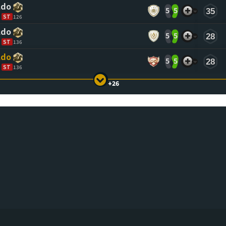
ASCENDING)
TO SORT ASCENDING)
(CL
ldo
5
5
35
ST
126
ldo
5
5
28
ST
136
ldo
5
5
28
ST
136
+26