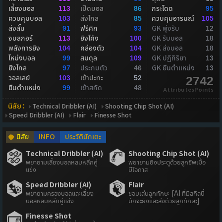
เลี้ยงบอล
เปิดบอล
กระโดด
113
86
95
ควบคุมบอล
ส่งไกล
ควบคุมอารมณ์
103
85
105
ส่งสั้น
ฟรีคิก
GK พุ่งรับ
91
93
12
จบสกอร์
ยิงโค้ง
GK รับบอล
113
100
18
พลังการยิง
คล่องตัว
GK ส่งบอล
104
104
18
โหม่งบอล
สมดุล
GK ปฏิกิริยา
99
109
13
ยิงไกล
ประกบตัว
GK ยืนตำแหน่ง
97
46
13
วอลเลย์
เข้าปะทะ
103
52
2742
ยืนตำแหน่ง
เข้าสกัด
99
48
AttributesPoints
นิสัย :
Technical Dribbler (AI)
Shooting Chip Shot (AI)
Speed Dribbler (AI)
Flair
Finesse Shot
นิสัย
INFO
ประวัตินักเตะ
Technical Dribbler (AI)
Shooting Chip Shot (AI)
พยายามเลี้ยงบอลหลบหลีกคู่
พยายามยิงประตูด้วยลูกชิพเมื่อ
แข่ง
มีโอกาส
Speed Dribbler (AI)
Flair
พยายามครองบอลและเลี้ยง
ชอบเล่นลูกทักษะ [AI ที่มีสกิลนี้
บอลหลบหลีกคู่แข่ง
มักจะยิงและส่งด้วยลูกทักษะ]
Finesse Shot