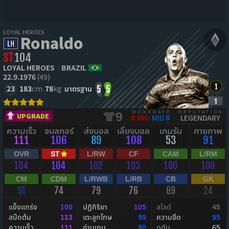
LOYAL HEROES
Ronaldo
ST
104
LOYAL HEROES
BRAZIL
22.9.1976
(49)
23
183
cm
78
kg
มาตรฐาน
5
5
WORKRATE
REPUTATION
9
UPGRADE
MID
MID
LEGENDARY
ความเร็ว
จบสกอร์
ส่งบอล
เลี้ยงบอล
เกมรับ
กายภาพ
111
106
89
108
53
91
OVR
ST
L/RW
CF
CAM
L/RM
104
104
102
103
100
100
CM
CDM
L/RWB
L/RB
CB
GK
91
74
79
76
69
24
แข็งแกร่ง
ปฏิกิริยา
สไลด์
100
105
45
สปีดต้น
เตะลูกโทษ
ความอึด
113
99
95
ความเร็ว
อ่านเกม
ดุดัน
111
90
65