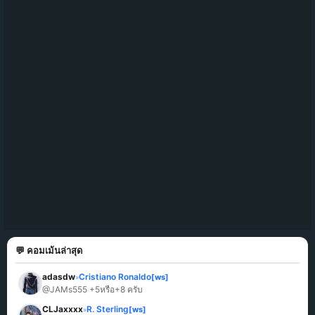
💬 คอมเม้นล่าสุด
adasdw
Cristiano Ronaldo
[ws]
»
@JAMs555 +5หรือ+8 ครับ
CLJaxxxx
R. Sterling
[ws]
»