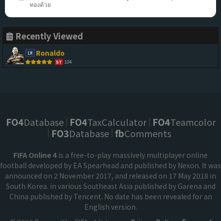
ทองด้วย
Recently Viewed
Ronaldo
104
ST
FO4
Database
FO4
TaxCalculator
FO4
Teamcolor
FO3
Database
fb
Comments
FIFA Online 4
is a free-to-play massively multiplayer online
football developed by EA Spearhead and published by Nexon. It was
announced on 2 November 2017, and released on 17 May 2018 in
South Korea. in various Southeast Asia published by Garena and
China published by Tencent. No date has been revealed for an
English version.