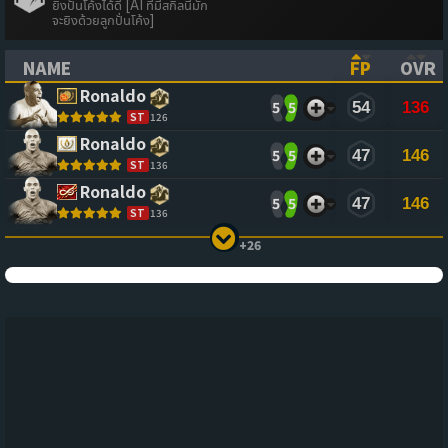
ยิงปั่นโค้งได้ดี [AI ที่มีสกิลนี้มัก
จะยิงด้วยลูกปั่นโค้ง]
NAME
FP
OVR
(CLICK TO SORT ASCENDING)
(CLICK TO
(CL
Ronaldo
5
5
54
136
ST
126
Ronaldo
5
5
47
146
ST
136
Ronaldo
5
5
47
146
ST
136
+26