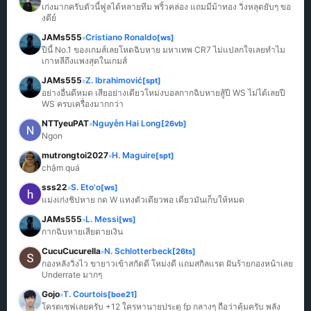
เก่งมากครับตัวนี้ฟูลได้หลายทีม พริ้วคล่อง แถมมีม้าทอง วิ่งหลุดยับๆ ขอ
งดีย์
JAMs555
Cristiano Ronaldo
[ws]
»
ปีนี้ No.1 ของเกมส์เลยโหดฉิบหาย มหาเทพ CR7 ไม่แปลกใจเลยทำไม
เกาหลีถึงแพงสุดในเกมส์
JAMs555
Z. Ibrahimović
[spt]
»
อย่างอื่นดีหมด เสียอย่างเดียวโหม่งบอลกากฉิบหายสู้ปี WS ไม่ได้เลยปี 
WS ครบเครื่องมากกว่า
NTTyeuPAT
Nguyễn Hai Long
[26vb]
»
Ngon
mutrongtoi2027
H. Maguire
[spt]
»
chậm quá
sss22
S. Eto'o
[ws]
»
แม่งเก่งชิปหาย กด W แทงตัวเดียวพอ เดี๋ยวมันเก็บให้หมด
JAMs555
L. Messi
[ws]
»
กากฉิบหายเสียดายเงิน
CucuCucurella
N. Schlotterbeck
[26ts]
»
กองหลังวิ่งไว ขายาวเข้าสกัดดี โหม่งดี แถมสกิลแรด ฝันร้ายกองหน้าเลย 
Underrate มากๆ
Gojo
T. Courtois
[boe21]
»
โครตเซฟเลยครับ +12 ใครหานายประตู fp กลางๆ ถือว่าคุ้มครับ พลัง