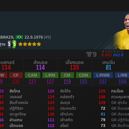
o
BRAZIL
22.9.1976
(49)
ฐาน
5
5
WORKRATE
9
MID
MID
จบสกอร์
ส่งบอล
เลี้ยงบอล
เกมรับ
134
114
135
81
RW
CF
CAM
L/RM
CM
CDM
L/RWB
L/RB
29
130
127
127
118
103
107
104
ยิงไกล
ยิงโค้ง
กระโดด
23
126
135
วอลเลย์
คล่องตัว
ควบคุมอา
37
134
136
ยืนตำแหน่ง
สมดุล
GK พุ่งรับ
36
134
139
ปฏิกิริยา
ประกบตัว
GK รับบอ
38
133
72
เตะลูกโทษ
เข้าปะทะ
GK ส่งบอ
31
136
81
อ่านเกม
เข้าสกัด
GK ปฏิกิริ
16
111
79
เปิดบอล
สไลด์
GK ยืนตำแ
39
112
73