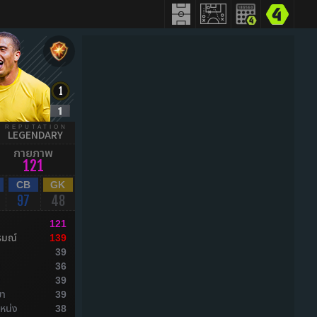
REPUTATION
LEGENDARY
กายภาพ
121
CB
GK
97
48
121
รมณ์
139
39
ล
36
ล
39
ยา
39
หน่ง
38