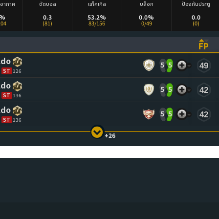
งอากาศ
ตัดบอล
แท็คเกิล
บล็อก
ป้องกันประตู
8%
0.3
53.2%
0.0%
0.0
204
(81)
83/156
0/49
(0)
FP
ASCENDING)
TO SORT ASCENDING)
(CL
ldo
5
5
49
ST
126
ldo
5
5
42
ST
136
ldo
5
5
42
ST
136
+26