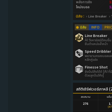
พลังการยิง
1
โหม่งบอล
1
นิสัย :
Line Breaker
นิสัย
INFO
PRI
Line Breaker
AI วิ่งหาช่องได้คมขึ
ยืนตำแหน่งล้ำหน้า
Speed Dribbler 
พยายามครองบอลและ
หลีกคู่แข่ง
Finesse Shot
ยิงปั่นโค้งได้ดี [AI ที่
ด้วยลูกปั่นโค้ง]
สถิติเซิร์ฟเวอร์เกาหลี
ลงสนาม
แต้ม
276
1.
(47