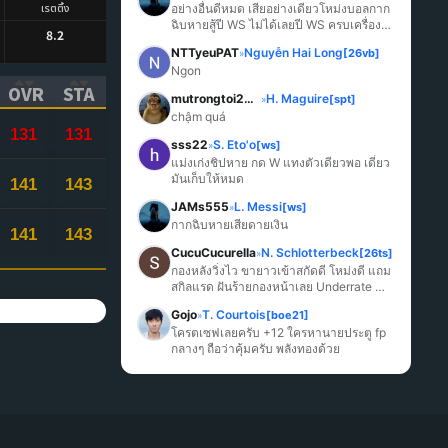
เรตติ้ง
อย่างอื่นดีหมด เสียอย่างเดียวโหม่งบอลกาก
ฉิบหายสู้ปี WS ไม่ได้เลยปี WS ครบเครื่อง
8.2
มากกว่า
NTTyeuPAT
Nguyễn Hai Long
[26vb]
»
Ngon
OVR
STA
mutrongtoi2027
H. Maguire
[spt]
»
ICK TO SORT ASCENDING)
(CLICK TO SORT ASCENDING)
(CLICK TO SORT ASCENDING)
chậm quá
131
131
sss22
S. Eto'o
[ws]
»
แม่งเก่งชิปหาย กด W แทงตัวเดียวพอ เดี๋ยว
มันเก็บให้หมด
141
143
JAMs555
L. Messi
[ws]
»
กากฉิบหายเสียดายเงิน
141
143
CucuCucurella
N. Schlotterbeck
[26ts]
»
กองหลังวิ่งไว ขายาวเข้าสกัดดี โหม่งดี แถม
สกิลแรด ฝันร้ายกองหน้าเลย Underrate 
มากๆ
Gojo
T. Courtois
[boe21]
»
โครตเซฟเลยครับ +12 ใครหานายประตู fp 
กลางๆ ถือว่าคุ้มครับ พลังทองด้วย