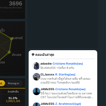
3696
ttributesPoints
💬 คอมเม้นล่าสุด
adasdw
Cristiano Ronaldo
[ws]
»
@JAMs555 +5หรือ+8 ครับ
CLJaxxxx
R. Sterling
[ws]
»
เก่งมากครับตัวนี้ฟูลได้หลายทีม พริ้วคล่อง 
แถมมีม้าทอง วิ่งหลุดยับๆ ของดีย์
n1
Manager
JAMs555
Cristiano Ronaldo
[ws]
»
จ่ายสำเร็จ
ปีนี้ No.1 ของเกมส์เลยโหดฉิบหาย มหาเทพ 
CR7 ไม่แปลกใจเลยทำไมเกาหลีถึงแพงสุด
91.0%
3,009/3,305
ในเกมส์
JAMs555
Z. Ibrahimović
[spt]
»