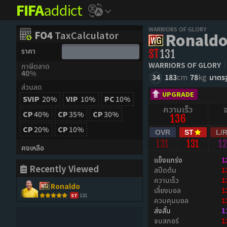
FIFA
addict
WARRIORS OF GLORY
FO4
TaxCalculator
Ronald
ราคา
ST
131
WARRIORS OF GLORY
ภาษีตลาด
40%
34
183
cm
78
kg
มาตร
ส่วนลด
UPGRADE
SVIP
20%
VIP
10%
PC
10%
ความเร็ว
CP
40%
CP
35%
CP
30%
136
CP
20%
CP
10%
OVR
ST
L/
131
131
1
คงเหลือ
แข็งแกร่ง
1
Recently Viewed
สปีดต้น
1
ความเร็ว
1
Ronaldo
เลี้ยงบอล
1
131
ST
ควบคุมบอล
1
ส่งสั้น
1
จบสกอร์
1