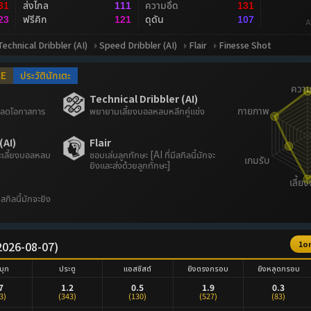
ส่งไกล
ความอึด
31
111
131
ฟรีคิก
ดุดัน
23
121
107
A
Technical Dribbler (AI)
Speed Dribbler (AI)
Flair
Finesse Shot
CE
ประวัตินักเตะ
Technical Dribbler (AI)
้น ลดโอกาสการ
พยายามเลี้ยงบอลหลบหลีกคู่แข่ง
(AI)
Flair
เลี้ยงบอลหลบ
ชอบเล่นลูกทักษะ [AI ที่มีสกิลนี้มักจะ
ยิงและส่งด้วยลูกทักษะ]
มีสกิลนี้มักจะยิง
 (2026-08-07)
1o
บุก
ประตู
แอสซิสต์
ยิงตรงกรอบ
ยิงหลุดกรอบ
7
1.2
0.5
1.9
0.3
3)
(343)
(130)
(527)
(83)