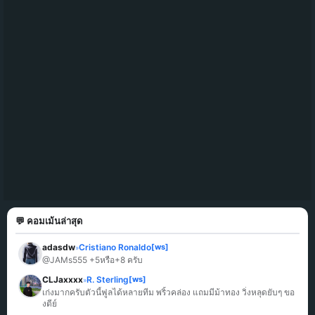
💬 คอมเม้นล่าสุด
adasdw
Cristiano Ronaldo
[ws]
»
@JAMs555 +5หรือ+8 ครับ
CLJaxxxx
R. Sterling
[ws]
»
เก่งมากครับตัวนี้ฟูลได้หลายทีม พริ้วคล่อง แถมมีม้าทอง วิ่งหลุดยับๆ ขอ
งดีย์