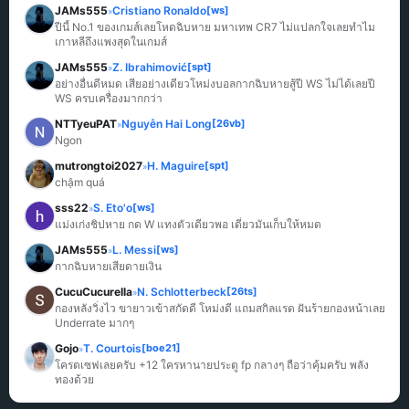
JAMs555
Cristiano Ronaldo
[ws]
»
ปีนี้ No.1 ของเกมส์เลยโหดฉิบหาย มหาเทพ CR7 ไม่แปลกใจเลยทำไม
เกาหลีถึงแพงสุดในเกมส์
JAMs555
Z. Ibrahimović
[spt]
»
อย่างอื่นดีหมด เสียอย่างเดียวโหม่งบอลกากฉิบหายสู้ปี WS ไม่ได้เลยปี 
WS ครบเครื่องมากกว่า
NTTyeuPAT
Nguyễn Hai Long
[26vb]
»
Ngon
mutrongtoi2027
H. Maguire
[spt]
»
chậm quá
sss22
S. Eto'o
[ws]
»
แม่งเก่งชิปหาย กด W แทงตัวเดียวพอ เดี๋ยวมันเก็บให้หมด
JAMs555
L. Messi
[ws]
»
กากฉิบหายเสียดายเงิน
CucuCucurella
N. Schlotterbeck
[26ts]
»
กองหลังวิ่งไว ขายาวเข้าสกัดดี โหม่งดี แถมสกิลแรด ฝันร้ายกองหน้าเลย 
Underrate มากๆ
Gojo
T. Courtois
[boe21]
»
โครตเซฟเลยครับ +12 ใครหานายประตู fp กลางๆ ถือว่าคุ้มครับ พลัง
ทองด้วย