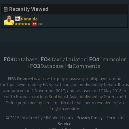
Recently Viewed
Ronaldo
108
ST
FO4
Database
FO4
TaxCalculator
FO4
Teamcolor
FO3
Database
fb
Comments
FIFA Online 4
is a free-to-play massively multiplayer online
football developed by EA Spearhead and published by Nexon. It was
announced on 2 November 2017, and released on 17 May 2018 in
South Korea. in various Southeast Asia published by Garena and
China published by Tencent. No date has been revealed for an
English version.
© 2018 Powered by FIFAaddict.com -
Privacy Policy
-
Terms of
Service