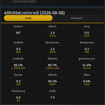
จะยิงด้วยลูกปั่นโค้ง]
สถิติเซิร์ฟเวอร์เกาหลี (2026-08-08)
1on1
Manager
ลงสนาม
แต้มบุก
ประตู
147
1.4
0.9
(212)
(132)
แอสซิสต์
ยิงตรงกรอบ
ยิงหลุดกรอบ
0.5
1.5
0.3
(80)
(220)
(45)
จ่ายสำเร็จ
เลี้ยงผ่าน
ลูกกลางอากาศ
89.1%
80.7%
11.3%
1,783/2,001
1,261/1,562
13/115
ตัดบอล
แท็คเกิล
บล็อก
0.3
40.2%
0.0%
(39)
39/97
0/29
ป้องกันประตู
เรตติ้ง
0.0
7.9
(0)