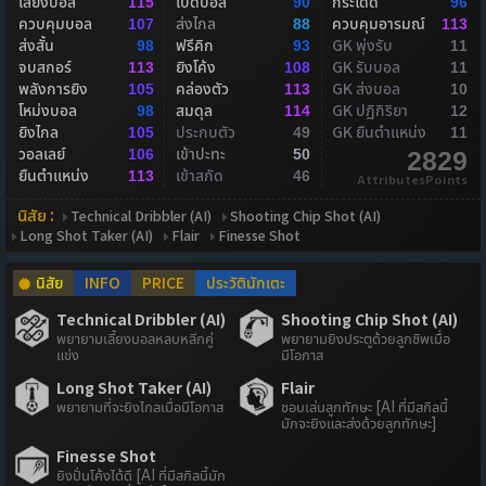
เลี้ยงบอล
เปิดบอล
กระโดด
115
90
96
ควบคุมบอล
ส่งไกล
ควบคุมอารมณ์
107
88
113
ส่งสั้น
ฟรีคิก
GK พุ่งรับ
98
93
11
จบสกอร์
ยิงโค้ง
GK รับบอล
113
108
11
พลังการยิง
คล่องตัว
GK ส่งบอล
105
113
10
โหม่งบอล
สมดุล
GK ปฏิกิริยา
98
114
12
ยิงไกล
ประกบตัว
GK ยืนตำแหน่ง
105
49
11
วอลเลย์
เข้าปะทะ
106
50
2829
ยืนตำแหน่ง
เข้าสกัด
113
46
AttributesPoints
นิสัย :
Technical Dribbler (AI)
Shooting Chip Shot (AI)
Long Shot Taker (AI)
Flair
Finesse Shot
นิสัย
INFO
PRICE
ประวัตินักเตะ
Technical Dribbler (AI)
Shooting Chip Shot (AI)
พยายามเลี้ยงบอลหลบหลีกคู่
พยายามยิงประตูด้วยลูกชิพเมื่อ
แข่ง
มีโอกาส
Long Shot Taker (AI)
Flair
พยายามที่จะยิงไกลเมื่อมีโอกาส
ชอบเล่นลูกทักษะ [AI ที่มีสกิลนี้
มักจะยิงและส่งด้วยลูกทักษะ]
Finesse Shot
ยิงปั่นโค้งได้ดี [AI ที่มีสกิลนี้มัก