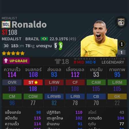
MEDALIST
Ronaldo
ST
108
MEDALIST
BRAZIL
22.9.1976
(49)
30
183
cm
78
kg
มาตรฐาน
5
5
WORKRATE
REPUTATION
18
UPGRADE
MID
MID
LEGENDARY
ความเร็ว
จบสกอร์
ส่งบอล
เลี้ยงบอล
เกมรับ
กายภาพ
114
108
93
112
53
95
OVR
ST
L/RW
CF
CAM
L/RM
108
108
107
108
105
105
CM
CDM
L/RWB
L/RB
CB
GK
96
77
82
78
70
22
แข็งแกร่ง
ปฏิกิริยา
สไลด์
98
110
43
สปีดต้น
เตะลูกโทษ
ความอึด
115
102
104
ความเร็ว
อ่านเกม
ดุดัน
114
91
77