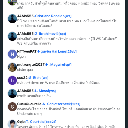
เก่งมากครับตัวนี้ฟูลได้หลายทีม พริ้วคล่อง แถมมีม้าทอง วิ่งหลุดยับๆ ขอ
งดีย์
JAMs555
Cristiano Ronaldo
[ws]
»
ปีนี้ No.1 ของเกมส์เลยโหดฉิบหาย มหาเทพ CR7 ไม่แปลกใจเลยทำไม
เกาหลีถึงแพงสุดในเกมส์
JAMs555
Z. Ibrahimović
[spt]
»
อย่างอื่นดีหมด เสียอย่างเดียวโหม่งบอลกากฉิบหายสู้ปี WS ไม่ได้เลยปี 
WS ครบเครื่องมากกว่า
NTTyeuPAT
Nguyễn Hai Long
[26vb]
»
Ngon
mutrongtoi2027
H. Maguire
[spt]
»
chậm quá
sss22
S. Eto'o
[ws]
»
แม่งเก่งชิปหาย กด W แทงตัวเดียวพอ เดี๋ยวมันเก็บให้หมด
JAMs555
L. Messi
[ws]
»
กากฉิบหายเสียดายเงิน
CucuCucurella
N. Schlotterbeck
[26ts]
»
กองหลังวิ่งไว ขายาวเข้าสกัดดี โหม่งดี แถมสกิลแรด ฝันร้ายกองหน้าเลย 
Underrate มากๆ
Gojo
T. Courtois
[boe21]
»
โครตเซฟเลยครับ +12 ใครหานายประตู fp กลางๆ ถือว่าคุ้มครับ พลัง