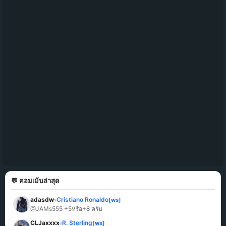
💬 คอมเม้นล่าสุด
adasdw
Cristiano Ronaldo
[ws]
»
@JAMs555 +5หรือ+8 ครับ
CLJaxxxx
R. Sterling
[ws]
»