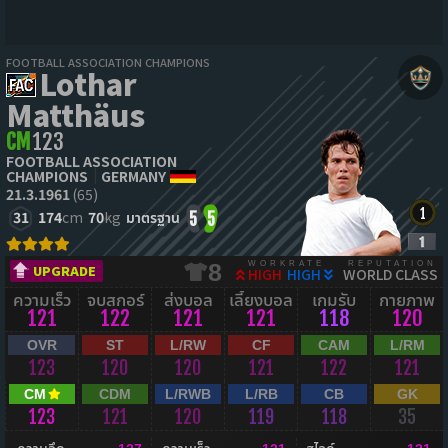
FOOTBALL ASSOCIATION CHAMPIONS
Lothar
Matthäus
CM
123
FOOTBALL ASSOCIATION
CHAMPIONS
GERMANY
21.3.1961
(65)
31
174
cm
70
kg
มาตรฐาน
5
5
WORKRATE
REPUTATION
8
UPGRADE
HIGH
HIGH
WORLD CLASS
ความเร็ว
จบสกอร์
ส่งบอล
เลี้ยงบอล
เกมรับ
กายภาพ
121
122
121
121
118
120
OVR
ST
L/RW
CF
CAM
L/RM
123
120
120
121
122
121
CM
CDM
L/RWB
L/RB
CB
GK
123
121
120
119
118
35