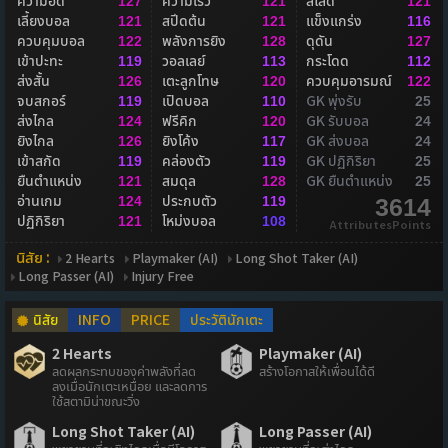
ความอึด
ความเร็ว
สไลด์
127
121
121
เลี้ยงบอล
สปีดต้น
แข็งแกร่ง
121
121
116
ควบคุมบอล
พลังการยิง
ดุดัน
122
128
127
เข้าปะทะ
วอลเลย์
กระโดด
119
113
112
ส่งสั้น
เตะลูกโทษ
ควบคุมอารมณ์
126
120
122
จบสกอร์
เปิดบอล
GK พุ่งรับ
119
110
25
ส่งไกล
ฟรีคิก
GK รับบอล
124
120
24
ยิงไกล
ยิงโค้ง
GK ส่งบอล
126
117
24
เข้าสกัด
คล่องตัว
GK ปฏิกิริยา
119
119
25
ยืนตำแหน่ง
สมดุล
GK ยืนตำแหน่ง
121
128
25
อ่านเกม
ประกบตัว
124
119
3614
ปฏิกิริยา
โหม่งบอล
121
108
AttributesPoints
นิสัย :
2 Hearts
Playmaker (AI)
Long Shot Taker (AI)
Long Passer (AI)
Injury Free
นิสัย
INFO
PRICE
ประวัตินักเตะ
2 Hearts
Playmaker (AI)
ลดผลกระทบของค่าพลังที่ลด
สร้างโอกาสให้เพื่อนได้ดี
ลงเมื่อนักเตะเหนื่อย และลดการ
ใช้สตามิน่าขณะวิ่ง
Long Shot Taker (AI)
Long Passer (AI)