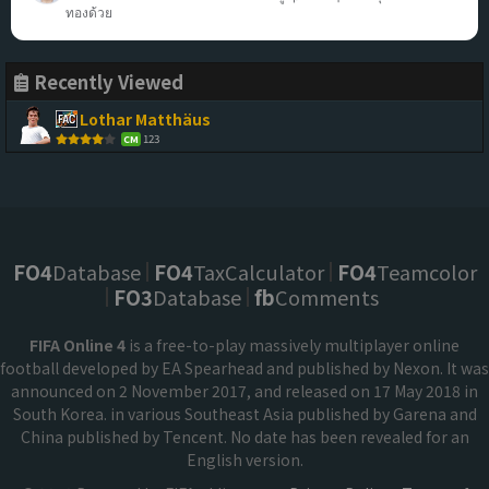
ทองด้วย
Recently Viewed
Lothar Matthäus
123
CM
FO4
Database
FO4
TaxCalculator
FO4
Teamcolor
FO3
Database
fb
Comments
FIFA Online 4
is a free-to-play massively multiplayer online
football developed by EA Spearhead and published by Nexon. It was
announced on 2 November 2017, and released on 17 May 2018 in
South Korea. in various Southeast Asia published by Garena and
China published by Tencent. No date has been revealed for an
English version.