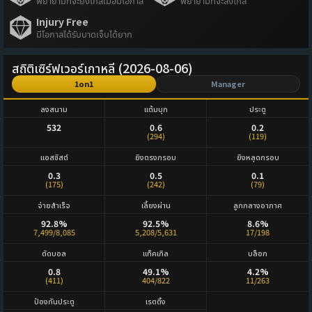
พยายามที่จะยิงไกลเมื่อมีโอกาส
พยายามที่จะส่งไกล
Injury Free
มีโอกาสได้รับบาดเจ็บได้ยาก
สถิติเซิร์ฟเวอร์เกาหลี (2026-08-06)
1on1
Manager
ลงสนาม
แต้มบุก
ประตู
532
0.6
0.2
(294)
(119)
แอสซิสต์
ยิงตรงกรอบ
ยิงหลุดกรอบ
0.3
0.5
0.1
(175)
(242)
(79)
จ่ายสำเร็จ
เลี้ยงผ่าน
ลูกกลางอากาศ
92.8%
92.5%
8.6%
7,499/8,085
5,208/5,631
17/198
ตัดบอล
แท็คเกิล
บล็อก
0.8
49.1%
4.2%
(411)
404/822
11/263
ป้องกันประตู
เรตติ้ง