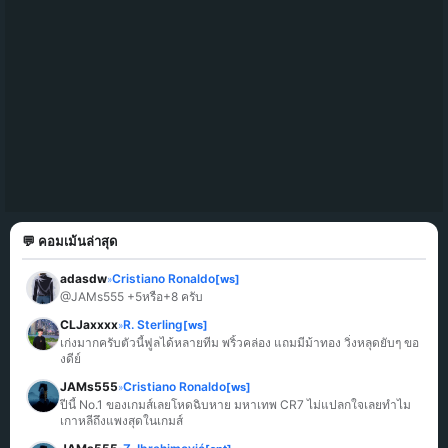
💬 คอมเม้นล่าสุด
adasdw
Cristiano Ronaldo
[ws]
»
@JAMs555 +5หรือ+8 ครับ
CLJaxxxx
R. Sterling
[ws]
»
เก่งมากครับตัวนี้ฟูลได้หลายทีม พริ้วคล่อง แถมมีม้าทอง วิ่งหลุดยับๆ ขอ
งดีย์
JAMs555
Cristiano Ronaldo
[ws]
»
ปีนี้ No.1 ของเกมส์เลยโหดฉิบหาย มหาเทพ CR7 ไม่แปลกใจเลยทำไม
เกาหลีถึงแพงสุดในเกมส์