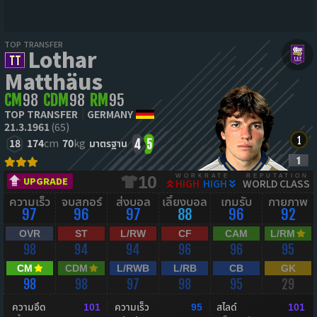
TOP TRANSFER
Lothar
Matthäus
CM
98
CDM
98
RM
95
TOP TRANSFER
GERMANY
21.3.1961
(65)
18
174
cm
70
kg
มาตรฐาน
4
5
WORKRATE
REPUTATION
10
UPGRADE
HIGH
HIGH
WORLD CLASS
ความเร็ว
จบสกอร์
ส่งบอล
เลี้ยงบอล
เกมรับ
กายภาพ
97
96
97
88
96
92
OVR
ST
L/RW
CF
CAM
L/RM
98
94
94
96
96
95
CM
CDM
L/RWB
L/RB
CB
GK
98
98
97
98
95
29
ความอึด
ความเร็ว
สไลด์
101
95
101