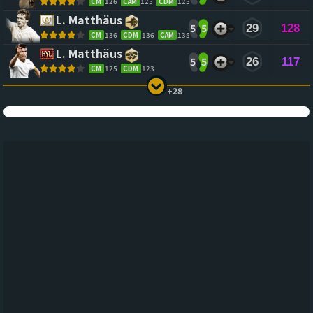
CM
126
CAM
125
CDM
125
L. Matthäus
5
5
29
128
CM
136
CDM
136
CAM
135
L. Matthäus
5
5
26
117
CM
125
CDM
123
+28