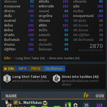
เลี้ยงบอล
สปีดต้น
แข็งแกร่ง
83
101
86
ควบคุมบอล
พลังการยิง
ดุดัน
98
103
102
เข้าปะทะ
วอลเลย์
กระโดด
102
88
83
ส่งสั้น
เตะลูกโทษ
ควบคุมอารมณ์
98
102
100
จบสกอร์
เปิดบอล
GK พุ่งรับ
91
92
26
ส่งไกล
ฟรีคิก
GK รับบอล
101
101
17
ยิงไกล
ยิงโค้ง
GK ส่งบอล
104
83
21
เข้าสกัด
คล่องตัว
GK ปฏิกิริยา
103
85
18
ยืนตำแหน่ง
สมดุล
GK ยืนตำแหน่ง
99
88
20
อ่านเกม
ประกบตัว
101
88
2870
ปฏิกิริยา
โหม่งบอล
101
88
AttributesPoints
นิสัย :
Long Shot Taker (AI)
Dives into tackles (AI)
นิสัย
INFO
PRICE
ประวัตินักเตะ
Long Shot Taker (AI)
Dives into tackles (AI)
พยายามที่จะยิงไกลเมื่อมีโอกาส
พยายามที่จะสไลด์บอล มากกว่า
เข้าปะทะ
NAME
FP
OVR
(CLICK TO SORT ASCENDING)
(CLICK TO
(CL
L. Matthäus
5
5
35
118