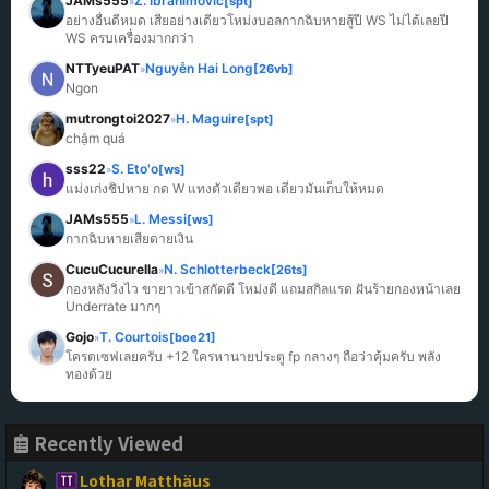
JAMs555
Z. Ibrahimović
[spt]
»
อย่างอื่นดีหมด เสียอย่างเดียวโหม่งบอลกากฉิบหายสู้ปี WS ไม่ได้เลยปี 
WS ครบเครื่องมากกว่า
NTTyeuPAT
Nguyễn Hai Long
[26vb]
»
Ngon
mutrongtoi2027
H. Maguire
[spt]
»
chậm quá
sss22
S. Eto'o
[ws]
»
แม่งเก่งชิปหาย กด W แทงตัวเดียวพอ เดี๋ยวมันเก็บให้หมด
JAMs555
L. Messi
[ws]
»
กากฉิบหายเสียดายเงิน
CucuCucurella
N. Schlotterbeck
[26ts]
»
กองหลังวิ่งไว ขายาวเข้าสกัดดี โหม่งดี แถมสกิลแรด ฝันร้ายกองหน้าเลย 
Underrate มากๆ
Gojo
T. Courtois
[boe21]
»
โครตเซฟเลยครับ +12 ใครหานายประตู fp กลางๆ ถือว่าคุ้มครับ พลัง
ทองด้วย
Recently Viewed
Lothar Matthäus