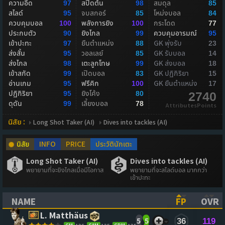
ความอึด
สปีดต้น
สมดุล
97
98
85
สไลด์
จบสกอร์
โหม่งบอล
95
85
84
ควบคุมบอล
พลังการยิง
กระโดด
100
100
77
ประกบตัว
ยิงไกล
ควบคุมอารมณ์
90
99
95
เข้าปะทะ
ยืนตำแหน่ง
GK พุ่งรับ
97
88
23
ส่งสั้น
วอลเลย์
GK รับบอล
95
85
14
ส่งไกล
เตะลูกโทษ
GK ส่งบอล
98
99
18
เข้าสกัด
เปิดบอล
GK ปฏิกิริยา
99
83
15
อ่านเกม
ฟรีคิก
GK ยืนตำแหน่ง
95
100
17
ปฏิกิริยา
ยิงโค้ง
95
80
2740
ดุดัน
เลี้ยงบอล
99
78
AttributesPoints
นิสัย :
Long Shot Taker (AI)
Dives into tackles (AI)
นิสัย
INFO
PRICE
ประวัตินักเตะ
Long Shot Taker (AI)
Dives into tackles (AI)
พยายามที่จะยิงไกลเมื่อมีโอกาส
พยายามที่จะสไลด์บอล มากกว่า
เข้าปะทะ
NAME
FP
OVR
(CLICK TO SORT ASCENDING)
(CLICK TO
(CL
L. Matthäus
5
5
36
119