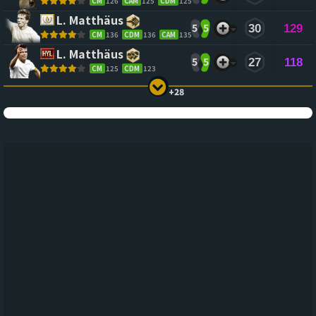
CM
126
CAM
125
CDM
125
L. Matthäus
5
5
30
129
CM
136
CDM
136
CAM
135
L. Matthäus
5
5
27
118
CM
125
CDM
123
+28