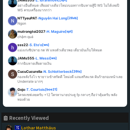
JAMs555
Z. Ibrahimović
[spt]
»
อย่างอื่นดีหมด เสียอย่างเดียวโหม่งบอลกากฉิบหายสู้ปี WS ไม่ได้เลยปี 
WS ครบเครื่องมากกว่า
NTTyeuPAT
Nguyễn Hai Long
[26vb]
»
Ngon
mutrongtoi2027
H. Maguire
[spt]
»
chậm quá
sss22
S. Eto'o
[ws]
»
แม่งเก่งชิปหาย กด W แทงตัวเดียวพอ เดี๋ยวมันเก็บให้หมด
JAMs555
L. Messi
[ws]
»
กากฉิบหายเสียดายเงิน
CucuCucurella
N. Schlotterbeck
[26ts]
»
กองหลังวิ่งไว ขายาวเข้าสกัดดี โหม่งดี แถมสกิลแรด ฝันร้ายกองหน้าเลย 
Underrate มากๆ
Gojo
T. Courtois
[boe21]
»
โครตเซฟเลยครับ +12 ใครหานายประตู fp กลางๆ ถือว่าคุ้มครับ พลัง
ทองด้วย
Recently Viewed
Lothar Matthäus