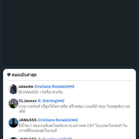
💬 คอมเม้นล่าสุด
adasdw
Cristiano Ronaldo
[ws]
»
@JAMs555 +5หรือ+8 ครับ
CLJaxxxx
R. Sterling
[ws]
»
เก่งมากครับตัวนี้ฟูลได้หลายทีม พริ้วคล่อง แถมมีม้าทอง วิ่งหลุดยับๆ ขอ
งดีย์
JAMs555
Cristiano Ronaldo
[ws]
»
ปีนี้ No.1 ของเกมส์เลยโหดฉิบหาย มหาเทพ CR7 ไม่แปลกใจเลยทำไม
เกาหลีถึงแพงสุดในเกมส์