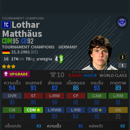
TOURNAMENT CHAMPIONS
Lothar
Matthäus
CDM
95
CB
92
TOURNAMENT CHAMPIONS
GERMANY
21.3.1961
(65)
16
174
cm
70
kg
มาตรฐาน
4
5
WORKRATE
REPUTATION
10
UPGRADE
HIGH
HIGH
WORLD CLASS
ความเร็ว
จบสกอร์
ส่งบอล
เลี้ยงบอล
เกมรับ
กายภาพ
94
91
92
86
93
89
OVR
ST
L/RW
CF
CAM
L/RM
95
90
90
91
92
91
CM
CDM
L/RWB
L/RB
CB
GK
94
95
93
94
92
25
แข็งแกร่ง
ความเร็ว
คล่องตัว
83
92
82