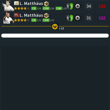
L. Matthäus
5
5
34
133
CM
136
CDM
136
CAM
135
L. Matthäus
5
5
31
122
CM
125
CDM
123
+28