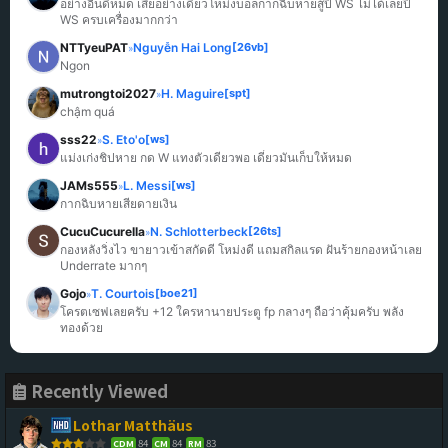
อย่างอื่นดีหมด เสียอย่างเดียวโหม่งบอลกากฉิบหายสู้ปี WS ไม่ได้เลยปี 
WS ครบเครื่องมากกว่า
NTTyeuPAT
Nguyễn Hai Long
[26vb]
»
Ngon
mutrongtoi2027
H. Maguire
[spt]
»
chậm quá
sss22
S. Eto'o
[ws]
»
แม่งเก่งชิปหาย กด W แทงตัวเดียวพอ เดี๋ยวมันเก็บให้หมด
JAMs555
L. Messi
[ws]
»
กากฉิบหายเสียดายเงิน
CucuCucurella
N. Schlotterbeck
[26ts]
»
กองหลังวิ่งไว ขายาวเข้าสกัดดี โหม่งดี แถมสกิลแรด ฝันร้ายกองหน้าเลย 
Underrate มากๆ
Gojo
T. Courtois
[boe21]
»
โครตเซฟเลยครับ +12 ใครหานายประตู fp กลางๆ ถือว่าคุ้มครับ พลัง
ทองด้วย
Recently Viewed
Lothar Matthäus
84
84
83
CDM
CM
RM