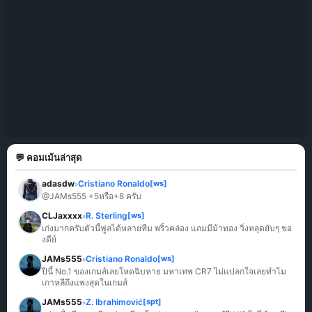
💬 คอมเม้นล่าสุด
adasdw
Cristiano Ronaldo
[ws]
»
@JAMs555 +5หรือ+8 ครับ
CLJaxxxx
R. Sterling
[ws]
»
เก่งมากครับตัวนี้ฟูลได้หลายทีม พริ้วคล่อง แถมมีม้าทอง วิ่งหลุดยับๆ ขอ
งดีย์
JAMs555
Cristiano Ronaldo
[ws]
»
ปีนี้ No.1 ของเกมส์เลยโหดฉิบหาย มหาเทพ CR7 ไม่แปลกใจเลยทำไม
เกาหลีถึงแพงสุดในเกมส์
JAMs555
Z. Ibrahimović
[spt]
»