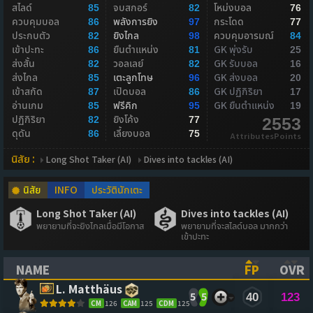
สไลด์
จบสกอร์
โหม่งบอล
85
82
76
ควบคุมบอล
พลังการยิง
กระโดด
86
97
77
ประกบตัว
ยิงไกล
ควบคุมอารมณ์
82
98
84
เข้าปะทะ
ยืนตำแหน่ง
GK พุ่งรับ
86
81
25
ส่งสั้น
วอลเลย์
GK รับบอล
82
82
16
ส่งไกล
เตะลูกโทษ
GK ส่งบอล
85
96
20
เข้าสกัด
เปิดบอล
GK ปฏิกิริยา
87
86
17
อ่านเกม
ฟรีคิก
GK ยืนตำแหน่ง
85
95
19
ปฏิกิริยา
ยิงโค้ง
82
77
2553
ดุดัน
เลี้ยงบอล
86
75
AttributesPoints
นิสัย :
Long Shot Taker (AI)
Dives into tackles (AI)
นิสัย
INFO
ประวัตินักเตะ
Long Shot Taker (AI)
Dives into tackles (AI)
พยายามที่จะยิงไกลเมื่อมีโอกาส
พยายามที่จะสไลด์บอล มากกว่า
เข้าปะทะ
NAME
FP
OVR
(CLICK TO SORT ASCENDING)
(CLICK TO
(CL
L. Matthäus
5
5
40
123
CM
126
CAM
125
CDM
125