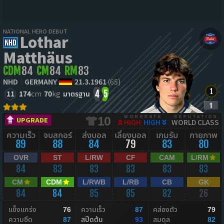
NATIONAL HERO DEBUT
Lothar
Matthäus
CDM
84
CM
84
RM
83
NHD
GERMANY
21.3.1961
(65)
11
174
cm
70
kg
มาตรฐาน
4
5
WORKRATE
REPUTATION
10
UPGRADE
HIGH
HIGH
WORLD CLASS
ความเร็ว
จบสกอร์
ส่งบอล
เลี้ยงบอล
เกมรับ
กายภาพ
89
88
84
79
83
80
OVR
ST
L/RW
CF
CAM
L/RM
84
83
83
83
83
83
CM
CDM
L/RWB
L/RB
CB
GK
84
84
85
85
82
26
แข็งแกร่ง
ความเร็ว
คล่องตัว
76
87
79
ความอึด
สปีดต้น
สมดุล
87
93
82