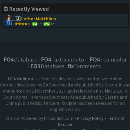
Recently Viewed
Lothar Matthäus
129
128
CM
CAM
FO4
Database
FO4
TaxCalculator
FO4
Teamcolor
FO3
Database
fb
Comments
FIFA Online 4
is a free-to-play massively multiplayer online
football developed by EA Spearhead and published by Nexon. It was
announced on 2 November 2017, and released on 17 May 2018 in
South Korea. in various Southeast Asia published by Garena and
China published by Tencent. No date has been revealed for an
English version.
© 2018 Powered by FIFAaddict.com -
Privacy Policy
-
Terms of
Service