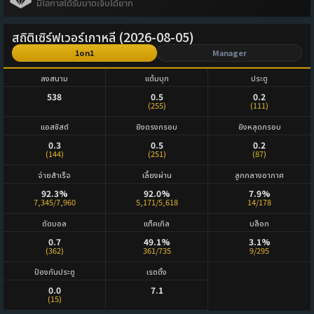
มีโอกาสได้รับบาดเจ็บได้ยาก
สถิติเซิร์ฟเวอร์เกาหลี (2026-08-05)
1on1
Manager
ลงสนาม
แต้มบุก
ประตู
538
0.5
0.2
(255)
(111)
แอสซิสต์
ยิงตรงกรอบ
ยิงหลุดกรอบ
0.3
0.5
0.2
(144)
(251)
(87)
จ่ายสำเร็จ
เลี้ยงผ่าน
ลูกกลางอากาศ
92.3%
92.0%
7.9%
7,345/7,960
5,171/5,618
14/178
ตัดบอล
แท็คเกิล
บล็อก
0.7
49.1%
3.1%
(362)
361/735
9/295
ป้องกันประตู
เรตติ้ง
0.0
7.1
(15)