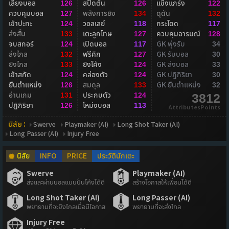
เลี้ยงบอล
สปีดต้น
แข็งแกร่ง
126
126
122
ควบคุมบอล
พลังการยิง
ดุดัน
127
134
132
เข้าปะทะ
วอลเลย์
กระโดด
124
118
117
ส่งสั้น
เตะลูกโทษ
ควบคุมอารมณ์
133
127
128
จบสกอร์
เปิดบอล
GK พุ่งรับ
124
117
34
ส่งไกล
ฟรีคิก
GK รับบอล
132
127
30
ยิงไกล
ยิงโค้ง
GK ส่งบอล
133
124
33
เข้าสกัด
คล่องตัว
GK ปฏิกิริยา
124
124
30
ยืนตำแหน่ง
สมดุล
GK ยืนตำแหน่ง
126
133
32
อ่านเกม
ประกบตัว
131
124
3812
ปฏิกิริยา
โหม่งบอล
126
113
AttributesPoints
นิสัย :
Swerve
Playmaker (AI)
Long Shot Taker (AI)
Long Passer (AI)
Injury Free
นิสัย
INFO
PRICE
ประวัตินักเตะ
Swerve
Playmaker (AI)
ส่งและผ่านบอลแบบปั่นโค้งได้ดี
สร้างโอกาสให้เพื่อนได้ดี
Long Shot Taker (AI)
Long Passer (AI)
พยายามที่จะยิงไกลเมื่อมีโอกาส
พยายามที่จะส่งไกล
Injury Free