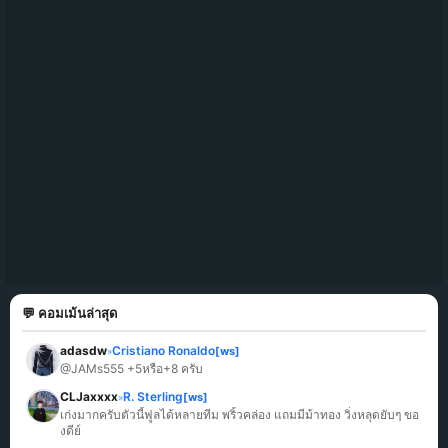
💬 คอมเม้นล่าสุด
adasdw
Cristiano Ronaldo
[ws]
»
@JAMs555 +5หรือ+8 ครับ
CLJaxxxx
R. Sterling
[ws]
»
เก่งมากครับตัวนี้ฟูลได้หลายทีม พริ้วคล่อง แถมมีม้าทอง วิ่งหลุดยับๆ ขอ
งดีย์