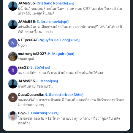
JAMs555
Cristiano Ronaldo
[ws]
»
ปีนี้ No.1 ของเกมส์เลยโหดฉิบหาย มหาเทพ CR7 ไม่แปลกใจเลยทำไม
เกาหลีถึงแพงสุดในเกมส์
JAMs555
Z. Ibrahimović
[spt]
»
อย่างอื่นดีหมด เสียอย่างเดียวโหม่งบอลกากฉิบหายสู้ปี WS ไม่ได้เลยปี 
WS ครบเครื่องมากกว่า
NTTyeuPAT
Nguyễn Hai Long
[26vb]
»
Ngon
mutrongtoi2027
H. Maguire
[spt]
»
chậm quá
sss22
S. Eto'o
[ws]
»
แม่งเก่งชิปหาย กด W แทงตัวเดียวพอ เดี๋ยวมันเก็บให้หมด
JAMs555
L. Messi
[ws]
»
กากฉิบหายเสียดายเงิน
CucuCucurella
N. Schlotterbeck
[26ts]
»
กองหลังวิ่งไว ขายาวเข้าสกัดดี โหม่งดี แถมสกิลแรด ฝันร้ายกองหน้าเลย 
Underrate มากๆ
Gojo
T. Courtois
[boe21]
»
โครตเซฟเลยครับ +12 ใครหานายประตู fp กลางๆ ถือว่าคุ้มครับ พลัง
ทองด้วย