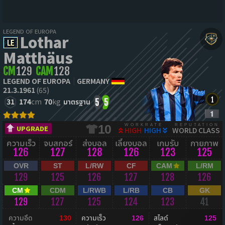
LEGEND OF EUROPA
Lothar
Matthäus
CM
129
CAM
128
LEGEND OF EUROPA
GERMANY
21.3.1961
(65)
31
174
cm
70
kg
มาตรฐาน
5
5
WORKRATE
REPUTATION
10
UPGRADE
HIGH
HIGH
WORLD CLASS
ความเร็ว
จบสกอร์
ส่งบอล
เลี้ยงบอล
เกมรับ
กายภาพ
126
127
128
126
123
125
OVR
ST
L/RW
CF
CAM
L/RM
129
125
126
127
128
126
CM
CDM
L/RWB
L/RB
CB
GK
129
127
125
124
123
41
ความอึด
ความเร็ว
สไลด์
130
126
125