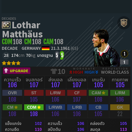
DECADES
Lothar
Matthäus
CDM
108
CM
108
CAM
108
DECADE
GERMANY
21.3.1961
(65)
28
174
cm
70
kg
มาตรฐาน
5
5
WORKRATE
REPUTATION
10
UPGRADE
HIGH
HIGH
WORLD CLASS
ความเร็ว
จบสกอร์
ส่งบอล
เลี้ยงบอล
เกมรับ
กายภาพ
106
107
107
107
105
105
OVR
ST
L/RW
CF
CAM
L/RM
108
105
106
107
108
106
CM
CDM
L/RWB
L/RB
CB
GK
108
108
106
106
105
22
แข็งแกร่ง
ความเร็ว
คล่องตัว
102
106
105
ความอึด
สปีดต้น
สมดุล
110
106
113