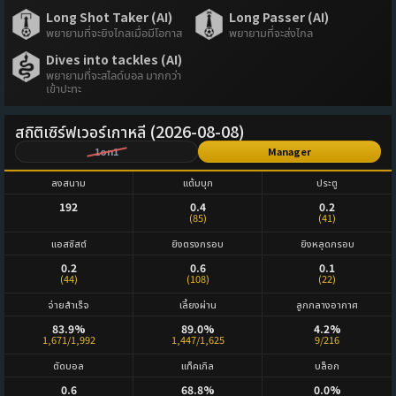
Long Shot Taker (AI)
Long Passer (AI)
พยายามที่จะยิงไกลเมื่อมีโอกาส
พยายามที่จะส่งไกล
Dives into tackles (AI)
พยายามที่จะสไลด์บอล มากกว่า
เข้าปะทะ
สถิติเซิร์ฟเวอร์เกาหลี (2026-08-08)
1on1
Manager
ลงสนาม
แต้มบุก
ประตู
192
0.4
0.2
(85)
(41)
แอสซิสต์
ยิงตรงกรอบ
ยิงหลุดกรอบ
0.2
0.6
0.1
(44)
(108)
(22)
จ่ายสำเร็จ
เลี้ยงผ่าน
ลูกกลางอากาศ
83.9%
89.0%
4.2%
1,671/1,992
1,447/1,625
9/216
ตัดบอล
แท็คเกิล
บล็อก
0.6
68.8%
0.0%