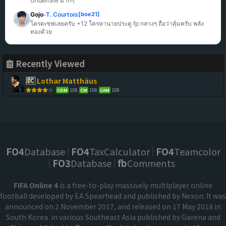
Underrate มากๆ
Gojo
T. Courtois
[boe21]
»
โครตเซฟเลยครับ +12 ใครหานายประตู fp กลางๆ ถือว่าคุ้มครับ พลัง
ทองด้วย
Recently Viewed
Lothar Matthäus
108
108
108
CDM
CM
CAM
FO4
Database
FO4
TaxCalculator
FO4
Teamcolor
FO3
Database
fb
Comments
FIFA Online 4
is a free-to-play massively multiplayer online
football developed by EA Spearhead and published by Nexon. It was
announced on 2 November 2017, and released on 17 May 2018 in
South Korea. in various Southeast Asia published by Garena and