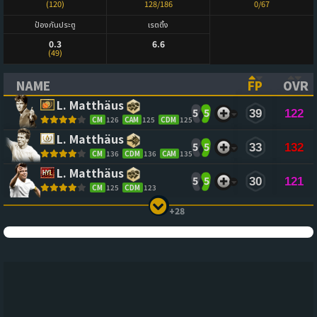
(120)
128/186
0/67
ป้องกันประตู
เรตติ้ง
0.3
6.6
(49)
NAME
FP
OVR
(CLICK TO SORT ASCENDING)
(CLICK TO
(CL
L. Matthäus
5
5
39
122
CM
126
CAM
125
CDM
125
L. Matthäus
5
5
33
132
CM
136
CDM
136
CAM
135
L. Matthäus
5
5
30
121
CM
125
CDM
123
+28