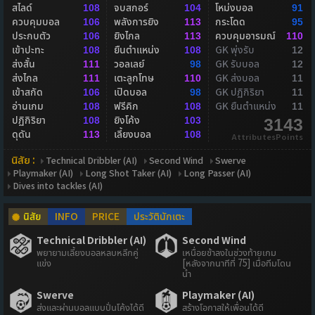
สไลด์
จบสกอร์
โหม่งบอล
108
104
91
ควบคุมบอล
พลังการยิง
กระโดด
106
113
95
ประกบตัว
ยิงไกล
ควบคุมอารมณ์
106
113
110
เข้าปะทะ
ยืนตำแหน่ง
GK พุ่งรับ
108
108
12
ส่งสั้น
วอลเลย์
GK รับบอล
111
98
12
ส่งไกล
เตะลูกโทษ
GK ส่งบอล
111
110
11
เข้าสกัด
เปิดบอล
GK ปฏิกิริยา
106
98
11
อ่านเกม
ฟรีคิก
GK ยืนตำแหน่ง
108
108
11
ปฏิกิริยา
ยิงโค้ง
108
103
3143
ดุดัน
เลี้ยงบอล
113
108
AttributesPoints
นิสัย :
Technical Dribbler (AI)
Second Wind
Swerve
Playmaker (AI)
Long Shot Taker (AI)
Long Passer (AI)
Dives into tackles (AI)
นิสัย
INFO
PRICE
ประวัตินักเตะ
Technical Dribbler (AI)
Second Wind
พยายามเลี้ยงบอลหลบหลีกคู่
เหนื่อยช้าลงในช่วงท้ายเกม
แข่ง
[หลังจากนาทีที่ 75] เมื่อทีมโดน
นำ
Swerve
Playmaker (AI)
ส่งและผ่านบอลแบบปั่นโค้งได้ดี
สร้างโอกาสให้เพื่อนได้ดี