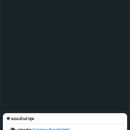
💬 คอมเม้นล่าสุด
adasdw
Cristiano Ronaldo
[ws]
»