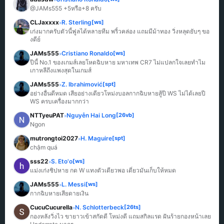
@JAMs555 +5หรือ+8 ครับ
CLJaxxxx
R. Sterling
[ws]
»
เก่งมากครับตัวนี้ฟูลได้หลายทีม พริ้วคล่อง แถมมีม้าทอง วิ่งหลุดยับๆ ขอ
งดีย์
JAMs555
Cristiano Ronaldo
[ws]
»
ปีนี้ No.1 ของเกมส์เลยโหดฉิบหาย มหาเทพ CR7 ไม่แปลกใจเลยทำไม
เกาหลีถึงแพงสุดในเกมส์
JAMs555
Z. Ibrahimović
[spt]
»
อย่างอื่นดีหมด เสียอย่างเดียวโหม่งบอลกากฉิบหายสู้ปี WS ไม่ได้เลยปี 
WS ครบเครื่องมากกว่า
NTTyeuPAT
Nguyễn Hai Long
[26vb]
»
Ngon
mutrongtoi2027
H. Maguire
[spt]
»
chậm quá
sss22
S. Eto'o
[ws]
»
แม่งเก่งชิปหาย กด W แทงตัวเดียวพอ เดี๋ยวมันเก็บให้หมด
JAMs555
L. Messi
[ws]
»
กากฉิบหายเสียดายเงิน
CucuCucurella
N. Schlotterbeck
[26ts]
»
กองหลังวิ่งไว ขายาวเข้าสกัดดี โหม่งดี แถมสกิลแรด ฝันร้ายกองหน้าเลย 